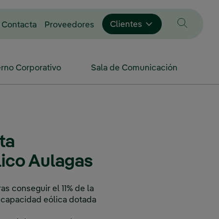
Enlace externo, se abre en vent
Clientes
Contacta
Proveedores
rno Corporativo
Sala de Comunicación
ta
lico Aulagas
as conseguir el 11% de la
e capacidad eólica dotada