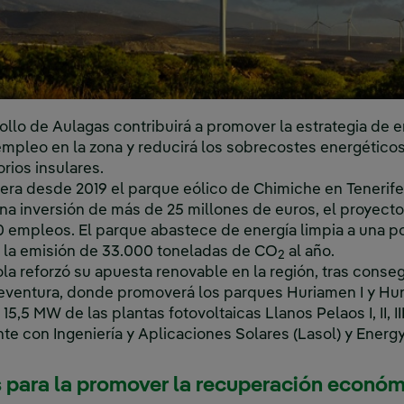
ollo de Aulagas contribuirá a promover la estrategia de 
empleo en la zona y reducirá los sobrecostes energéticos
orios insulares.
pera desde 2019 el parque eólico de Chimiche en Tenerif
na inversión de más de 25 millones de euros, el proyect
 empleos. El parque abastece de energía limpia a una p
o la emisión de 33.000 toneladas de CO
al año.
2
la reforzó su apuesta renovable en la región, tras conseg
eventura, donde promoverá los parques Huriamen I y Huri
5,5 MW de las plantas fotovoltaicas Llanos Pelaos I, II, III
 con Ingeniería y Aplicaciones Solares (Lasol) y Energ
s para la promover la recuperación económ