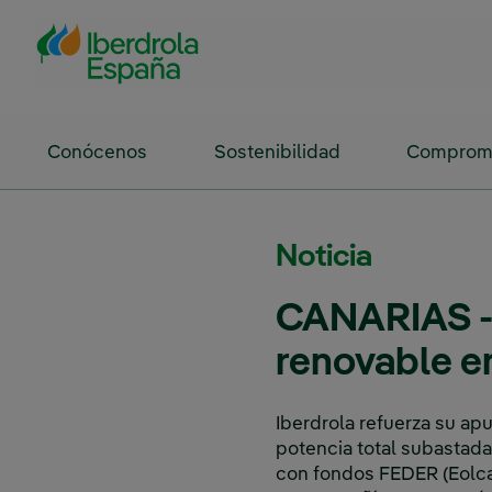
Saltar al contenido principal
Conócenos
Sostenibilidad
Compromi
Noticia
CANARIAS - 
renovable en
Iberdrola refuerza su ap
potencia total subastada
con fondos FEDER (Eolca