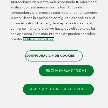
interacciones en nuestra web respetando tu privacidad,
Innovación
analizando de manera anónima tus hábitos de
colaborativa
navegación y preferencias para mejorar continuamente
Next Generation EU
la web. Tienes la opción de configurar las cookies o, al
Ciberseguridad en
España
pulsar el botón "Aceptar", de aceptarlas todas. Este
Smart Grids
banner se mantendrá activo hasta que elijas una de las
Innovation Hub
dos opciones. Para más información puedes consultar
nuestra
Política de Cookies.
Certificados
CONFIGURACIÓN DE COOKIES
RECHAZARLAS TODAS
Política de Privacidad
|
Información legal
|
Transparencia
con la IA
|
Política de Cookies
|
Configuración de cookies
|
Canal de Denuncias
|
Accesibilidad
ACEPTAR TODAS LAS COOKIES
© 2026 Iberdrola España, S.A.U.
Reservados todos los derechos.