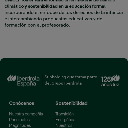
UNICEF fomentará la formación en materia de cambio
climático y sostenibilidad en la educación formal
,
incorporando el enfoque de los derechos de la infancia
e intercambiando propuestas educativas y de
formación con el profesorado.
‎ ‎ ‎ ‎ ‎ ‎ ‎ ‎ ‎ ‎ ‎ ‎ ‎ ‎ ‎ ‎ ‎ ‎ ‎ ‎ ‎ ‎ ‎ ‎ ‎ ‎ ‎ ‎ ‎ ‎ ‎ ‎ ‎ ‎ ‎ ‎ ‎ ‎ ‎ ‎ ‎ ‎ ‎ ‎ ‎ ‎ ‎ ‎ ‎ ‎ ‎ ‎ ‎ ‎ ‎ ‎ ‎ ‎ ‎ ‎ ‎ ‎ ‎ ‎ ‎ ‎ ‎ ‎ ‎ ‎ ‎ ‎ ‎ ‎ ‎ ‎ ‎ ‎ ‎ ‎ ‎ ‎ ‎ ‎ ‎ ‎ ‎ ‎ ‎ ‎ ‎ ‎ ‎ ‎ ‎ ‎ ‎ ‎ ‎ ‎ ‎ ‎ ‎ ‎ ‎
‎ ‎ ‎ ‎ ‎ ‎ ‎ ‎ ‎ ‎ ‎ ‎ ‎ ‎ ‎ ‎ ‎ ‎ ‎ ‎ ‎ ‎ ‎ ‎ ‎ ‎ ‎ ‎ ‎ ‎ ‎ ‎ ‎ ‎ ‎ ‎ ‎ ‎ ‎ ‎ ‎ ‎ ‎ ‎ ‎ ‎ ‎ ‎ ‎ ‎ ‎ ‎ ‎ ‎ ‎ ‎ ‎ ‎ ‎
Enl
Subholding que forma parte
del
Grupo Iberdrola
Conócenos
Sostenibilidad
Nuestra compañía
Transición
Principales
Energética
Magnitudes
Nuestros