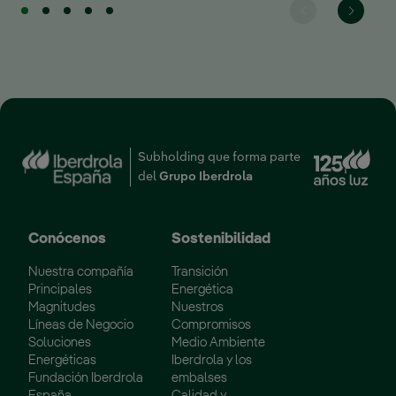
Enl
Subholding que forma parte
del
Grupo Iberdrola
Conócenos
Sostenibilidad
Nuestra compañía
Transición
Principales
Energética
Magnitudes
Nuestros
Líneas de Negocio
Compromisos
Soluciones
Medio Ambiente
Energéticas
Iberdrola y los
Fundación Iberdrola
embalses
España
Calidad y