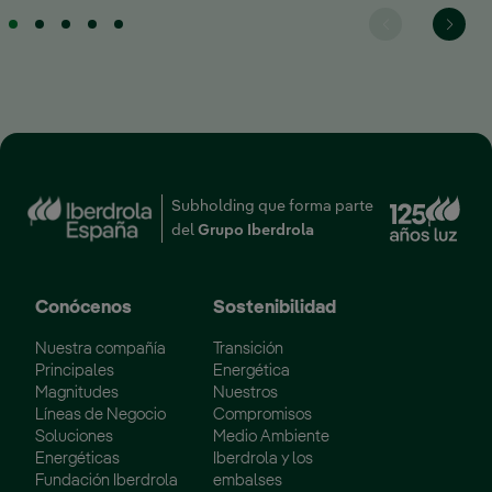
Enl
Subholding que forma parte
del
Grupo Iberdrola
Conócenos
Sostenibilidad
Nuestra compañía
Transición
Principales
Energética
Magnitudes
Nuestros
Líneas de Negocio
Compromisos
Soluciones
Medio Ambiente
Energéticas
Iberdrola y los
Fundación Iberdrola
embalses