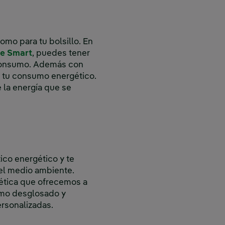
omo para tu bolsillo. En
Enlace externo, se abre en ventana nueva.
te Smart
, puedes tener
consumo. Además con
r tu consumo energético.
e la energía que se
ico energético y te
del medio ambiente.
gética que ofrecemos a
umo desglosado y
ersonalizadas.