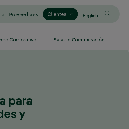
Enlace externo, se abre en ventana nue
Clientes
ta
Proveedores
Cambiar idioma a
English
rno Corporativo
Sala de Comunicación
ca para
des y