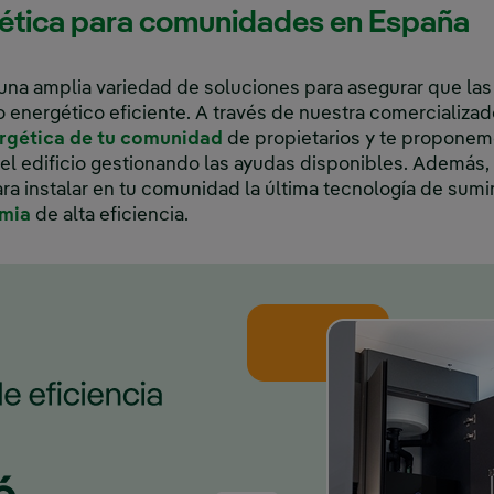
gética para comunidades en España
 una amplia variedad de soluciones para asegurar que l
energético eficiente. A través de nuestra comercializad
Enlace externo, se abre en ve
ergética de tu comunidad
de propietarios y te propone
del edificio gestionando las ayudas disponibles. Además
ara instalar en tu comunidad la última tecnología de sumi
Enlace externo, se abre en ventana nueva.
rmia
de alta eficiencia.