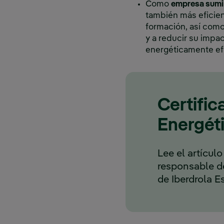
Como
empresa sumin
también más eficien
formación, así como
y a reducir su imp
energéticamente efi
Certifi
Energét
Lee el artículo
responsable d
de Iberdrola E