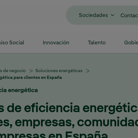
Sociedades
Contac
so Social
Innovación
Talento
Gobie
as de negocio
Soluciones energéticas
gética para clientes en España
cia energética
 de eficiencia energéti
res, empresas, comunida
mpresas en España