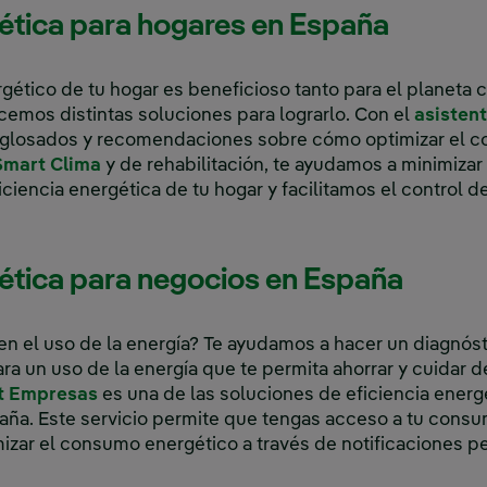
gética para hogares en España
ético de tu hogar es beneficioso tanto para el planeta c
ecemos distintas soluciones para lograrlo. Con el
asisten
glosados y recomendaciones sobre cómo optimizar el 
Enlace externo, se abre en ventana nueva.
Smart Clima
y de rehabilitación, te ayudamos a minimiza
iencia energética de tu hogar y facilitamos el control d
gética para negocios en España
 en el uso de la energía? Te ayudamos a hacer un diagnóst
a un uso de la energía que te permita ahorrar y cuidar 
Enlace externo, se abre en ventana nueva.
t Empresas
es una de las soluciones de eficiencia ener
paña. Este servicio permite que tengas acceso a tu cons
izar el consumo energético a través de notificaciones p