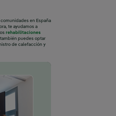
as comunidades en España
ora, te ayudamos a
ntana nueva.
mos
rehabilitaciones
, también puedes optar
nistro de calefacción y