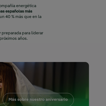
compañía energética
cas españolas más
 un 40 % más que en la
 preparada para liderar
s próximos años.
Enlace externo, se 
Más sobre nuestro aniversario