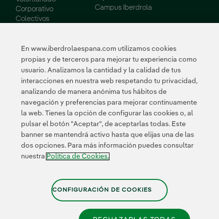
Campus Iberdrola
Corporativo
Colectivos
Vulnerables
Innovación
En www.iberdrolaespana.com utilizamos cookies
propias y de terceros para mejorar tu experiencia como
Innovación en
usuario. Analizamos la cantidad y la calidad de tus
nuestro negocio
interacciones en nuestra web respetando tu privacidad,
Innovación
analizando de manera anónima tus hábitos de
colaborativa
navegación y preferencias para mejorar continuamente
Next Generation EU
la web. Tienes la opción de configurar las cookies o, al
Ciberseguridad en
España
pulsar el botón "Aceptar", de aceptarlas todas. Este
Smart Grids
banner se mantendrá activo hasta que elijas una de las
Innovation Hub
dos opciones. Para más información puedes consultar
nuestra
Política de Cookies.
Certificados
CONFIGURACIÓN DE COOKIES