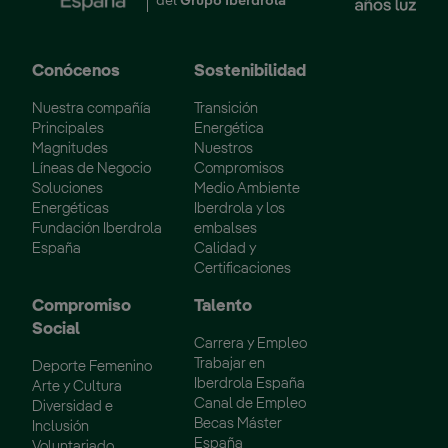
del
Grupo Iberdrola
Conócenos
Sostenibilidad
Nuestra compañía
Transición
Principales
Energética
Magnitudes
Nuestros
Líneas de Negocio
Compromisos
Soluciones
Medio Ambiente
Energéticas
Iberdrola y los
Fundación Iberdrola
embalses
España
Calidad y
Certificaciones
Compromiso
Talento
Social
Carrera y Empleo
Trabajar en
Deporte Femenino
Iberdrola España
Arte y Cultura
Canal de Empleo
Diversidad e
Becas Máster
Inclusión
España
Voluntariado