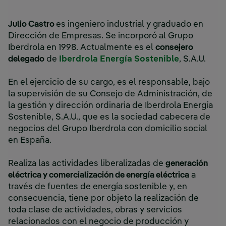
Julio Castro
es ingeniero industrial y graduado en
Dirección de Empresas. Se incorporó al Grupo
Iberdrola en 1998. Actualmente es el
consejero
Enlace exte
delegado
de
Iberdrola Energía Sostenible
, S.A.U.
En el ejercicio de su cargo, es el responsable, bajo
la supervisión de su Consejo de Administración, de
la gestión y dirección ordinaria de Iberdrola Energía
Sostenible, S.A.U., que es la sociedad cabecera de
negocios del Grupo Iberdrola con domicilio social
en España.
Realiza las actividades liberalizadas de
generación
eléctrica y comercialización de energía eléctrica
a
través de fuentes de energía sostenible y, en
consecuencia, tiene por objeto la realización de
toda clase de actividades, obras y servicios
relacionados con el negocio de producción y