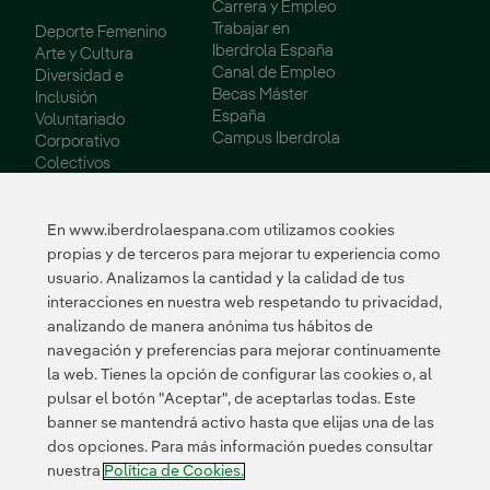
Carrera y Empleo
Trabajar en
Deporte Femenino
Iberdrola España
Arte y Cultura
Canal de Empleo
Diversidad e
Becas Máster
Inclusión
España
Voluntariado
Campus Iberdrola
Corporativo
Colectivos
Vulnerables
Innovación
En www.iberdrolaespana.com utilizamos cookies
propias y de terceros para mejorar tu experiencia como
Innovación en
usuario. Analizamos la cantidad y la calidad de tus
nuestro negocio
interacciones en nuestra web respetando tu privacidad,
Innovación
analizando de manera anónima tus hábitos de
colaborativa
navegación y preferencias para mejorar continuamente
Next Generation EU
la web. Tienes la opción de configurar las cookies o, al
Ciberseguridad en
España
pulsar el botón "Aceptar", de aceptarlas todas. Este
Smart Grids
banner se mantendrá activo hasta que elijas una de las
Innovation Hub
dos opciones. Para más información puedes consultar
nuestra
Política de Cookies.