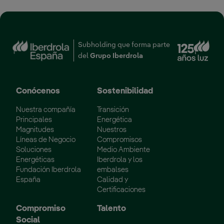
Enl
Subholding que forma parte
del
Grupo Iberdrola
Conócenos
Sostenibilidad
Nuestra compañía
Transición
Principales
Energética
Magnitudes
Nuestros
Líneas de Negocio
Compromisos
Soluciones
Medio Ambiente
Energéticas
Iberdrola y los
Fundación Iberdrola
embalses
España
Calidad y
Certificaciones
Compromiso
Talento
Social