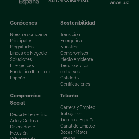
del
Grupo Iberdrola
Conócenos
Sostenibilidad
Nuestra compañía
Transición
Principales
Energética
Magnitudes
Nuestros
Líneas de Negocio
Compromisos
Soluciones
Medio Ambiente
Energéticas
Iberdrola y los
Fundación Iberdrola
embalses
España
Calidad y
Certificaciones
Compromiso
Talento
Social
Carrera y Empleo
Trabajar en
Deporte Femenino
Iberdrola España
Arte y Cultura
Canal de Empleo
Diversidad e
Becas Máster
Inclusión
España