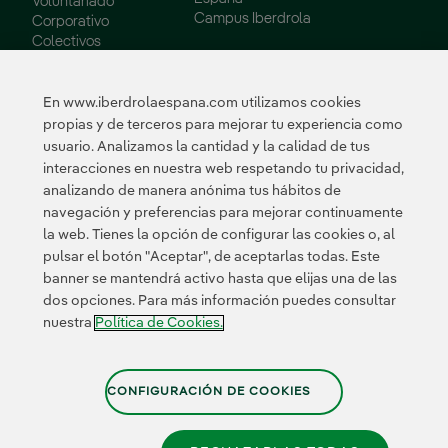
Voluntariado
Campus Iberdrola
Corporativo
Colectivos
Vulnerables
Innovación
En www.iberdrolaespana.com utilizamos cookies
propias y de terceros para mejorar tu experiencia como
Innovación en
usuario. Analizamos la cantidad y la calidad de tus
nuestro negocio
interacciones en nuestra web respetando tu privacidad,
Innovación
analizando de manera anónima tus hábitos de
colaborativa
navegación y preferencias para mejorar continuamente
Next Generation EU
la web. Tienes la opción de configurar las cookies o, al
Ciberseguridad en
España
pulsar el botón "Aceptar", de aceptarlas todas. Este
Smart Grids
banner se mantendrá activo hasta que elijas una de las
Innovation Hub
dos opciones. Para más información puedes consultar
nuestra
Política de Cookies.
Certificados
CONFIGURACIÓN DE COOKIES