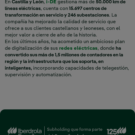
Enlace externo, se abre en venta
En
Castilla y León
,
i-DE
gestiona más de
50.000 km de
líneas eléctricas
, cuenta con
15.697 centros de
transformación en servicio y 246 subestaciones
. La
compañía ha mejorado la calidad de servicio que
ofrece a sus clientes castellanos y leoneses, con el
mejor valor a cierre de año de la historia.
En los últimos años, ha acometido un ambicioso plan
Enlace externo,
de digitalización de sus
redes eléctricas
, donde
ha
convertido sus más de 1,5 millones de contadores en la
región y la infraestructura que los soporta, en
inteligentes,
incorporando capacidades de telegestión,
supervisión y automatización.
‎ ‎ ‎ ‎ ‎ ‎ ‎ ‎ ‎ ‎ ‎ ‎ ‎ ‎ ‎ ‎ ‎ ‎ ‎ ‎ ‎ ‎ ‎ ‎ ‎ ‎ ‎ ‎ ‎ ‎ ‎ ‎ ‎ ‎ ‎ ‎ ‎ ‎ ‎ ‎ ‎ ‎ ‎ ‎ ‎ ‎ ‎ ‎ ‎ ‎ ‎ ‎ ‎ ‎ ‎ ‎ ‎ ‎ ‎ ‎ ‎ ‎ ‎ ‎ ‎ ‎ ‎ ‎ ‎ ‎ ‎ ‎ ‎ ‎ ‎ ‎ ‎ ‎ ‎ ‎ ‎ ‎ ‎ ‎ ‎ ‎ ‎ ‎ ‎ ‎ ‎ ‎ ‎ ‎ ‎ ‎ ‎ ‎ ‎ ‎ ‎ ‎ ‎ ‎ ‎
‎ ‎ ‎ ‎ ‎ ‎ ‎ ‎ ‎ ‎ ‎ ‎ ‎ ‎ ‎ ‎ ‎ ‎ ‎ ‎ ‎ ‎ ‎ ‎ ‎ ‎ ‎ ‎ ‎ ‎ ‎ ‎ ‎ ‎ ‎ ‎ ‎ ‎ ‎ ‎ ‎ ‎ ‎ ‎ ‎ ‎ ‎ ‎ ‎ ‎ ‎ ‎ ‎ ‎ ‎ ‎ ‎ ‎ ‎
Enl
Subholding que forma parte