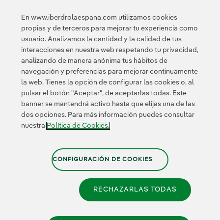
Innovación
En www.iberdrolaespana.com utilizamos cookies
propias y de terceros para mejorar tu experiencia como
Innovación en
usuario. Analizamos la cantidad y la calidad de tus
nuestro negocio
interacciones en nuestra web respetando tu privacidad,
Innovación
analizando de manera anónima tus hábitos de
colaborativa
navegación y preferencias para mejorar continuamente
Next Generation EU
la web. Tienes la opción de configurar las cookies o, al
Ciberseguridad en
España
pulsar el botón "Aceptar", de aceptarlas todas. Este
Smart Grids
banner se mantendrá activo hasta que elijas una de las
Innovation Hub
dos opciones. Para más información puedes consultar
nuestra
Política de Cookies.
Certificados
CONFIGURACIÓN DE COOKIES
RECHAZARLAS TODAS
Política de Privacidad
|
Información legal
|
Transparencia
con la IA
|
Política de Cookies
|
Configuración de cookies
|