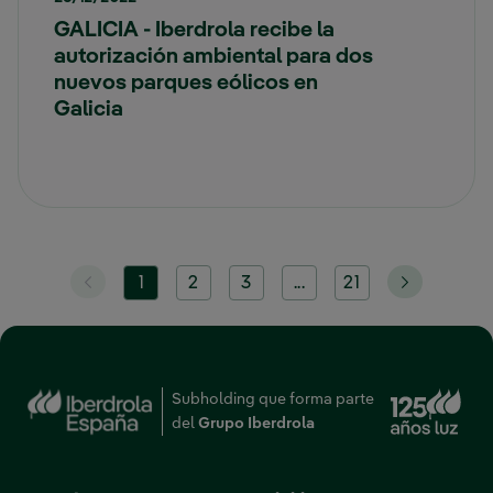
GALICIA - Iberdrola recibe la
autorización ambiental para dos
nuevos parques eólicos en
Galicia
1
2
3
...
21
Enl
Subholding que forma parte
del
Grupo Iberdrola