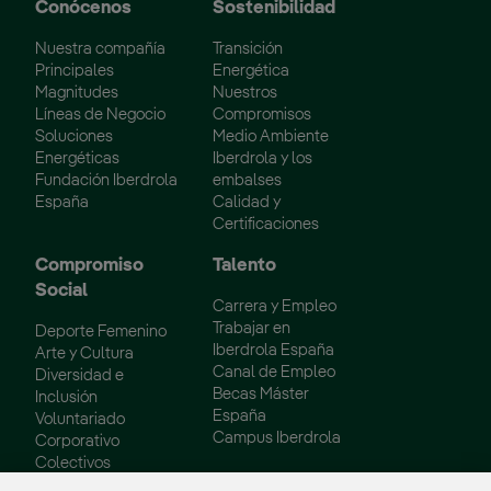
Conócenos
Sostenibilidad
Nuestra compañía
Transición
Principales
Energética
Magnitudes
Nuestros
Líneas de Negocio
Compromisos
Soluciones
Medio Ambiente
Energéticas
Iberdrola y los
Fundación Iberdrola
embalses
España
Calidad y
Certificaciones
Compromiso
Talento
Social
Carrera y Empleo
Trabajar en
Deporte Femenino
Iberdrola España
Arte y Cultura
Canal de Empleo
Diversidad e
Becas Máster
Inclusión
España
Voluntariado
Campus Iberdrola
Corporativo
Colectivos
Vulnerables