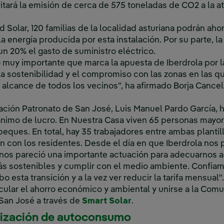
tará la emisión de cerca de 575 toneladas de CO2 a la a
Solar, 120 familias de la localidad asturiana podrán ahor
la energía producida por esta instalación. Por su parte, 
un 20% el gasto de suministro eléctrico.
o muy importante que marca la apuesta de Iberdrola por l
la sostenibilidad y el compromiso con las zonas en las 
 alcance de todos los vecinos", ha afirmado Borja Cance
ación Patronato de San José, Luis Manuel Pardo García, 
ánimo de lucro. En Nuestra Casa viven 65 personas mayor
peques. En total, hay 35 trabajadores entre ambas plantil
n con los residentes. Desde el día en que Iberdrola no
nos pareció una importante actuación para adecuarnos a 
ás sostenibles y cumplir con el medio ambiente. Confi
bo esta transición y a la vez ver reducir la tarifa mensual".
ular el ahorro económico y ambiental y unirse a la Comu
San José a través de
Smart Solar
.
lización de autoconsumo