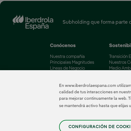
Subholding que forma parte 
Conócenos
Sostenibi
Nuestra compañía
Transición 
Principales Magnitudes
Nuestros 
Líneas de Negocio
Medio Amb
Soluciones Energéticas
Iberdrola y
Fundación Iberdrola España
Calidad y C
En www.iberdrolaespana.com utilizamo
calidad de tus interacciones en nues
para mejorar continuamente la web. Ti
Certificados
se mantendrá activo hasta que elijas
CONFIGURACIÓN DE COOKI