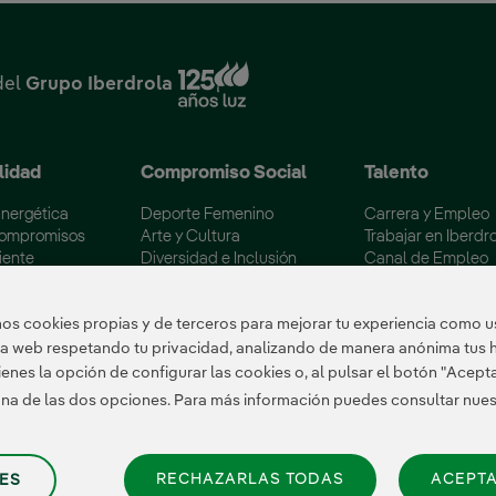
Enlace externo, se abre en
del
Grupo Iberdrola
lidad
Compromiso Social
Talento
Energética
Deporte Femenino
Carrera y Empleo
Compromisos
Arte y Cultura
Trabajar en Iberdr
iente
Diversidad e Inclusión
Canal de Empleo
 los embalses
Voluntariado Corporativo
Becas Máster Esp
ertificaciones
Colectivos Vulnerables
Campus Iberdrola
s cookies propias y de terceros para mejorar tu experiencia como us
tra web respetando tu privacidad, analizando de manera anónima tus 
enes la opción de configurar las cookies o, al pulsar el botón "Acept
 una de las dos opciones. Para más información puedes consultar nue
RECHAZARLAS TODAS
ACEPTA
ES