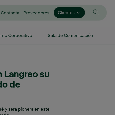
Enlace externo, se abre en vent
Clientes
Contacta
Proveedores
rno Corporativo
Sala de Comunicación
n Langreo su
do de
sé y será pionera en este