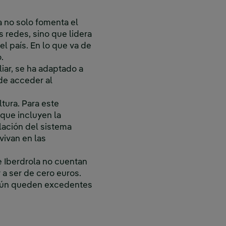
a no solo fomenta el
 redes, sino que lidera
l país. En lo que va de
.
iar, se ha adaptado a
 de acceder al
tura. Para este
que incluyen la
alación del sistema
vivan en las
de Iberdrola no cuentan
 a ser de cero euros.
e aún queden excedentes