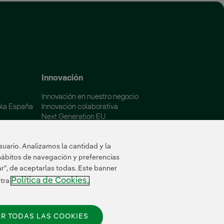
 ventana nueva.
Innovación
Innovación en nuestro negocio
ola España
Innovación colaborativa
Next Generation EU
aña
Ciberseguridad en España
Smart Grids Innovation Hub
uario. Analizamos la cantidad y la
hábitos de navegación y preferencias
ar", de aceptarlas todas. Este banner
Política de Cookies.
stra
R TODAS LAS COOKIES
© 2026 Iberdrola España, S.A.U.