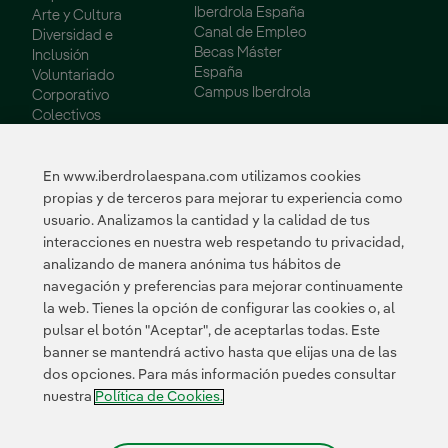
Iberdrola España
Arte y Cultura
Canal de Empleo
Diversidad e
Becas Máster
Inclusión
España
Voluntariado
Campus Iberdrola
Corporativo
Colectivos
Vulnerables
Innovación
En www.iberdrolaespana.com utilizamos cookies
propias y de terceros para mejorar tu experiencia como
Innovación en
usuario. Analizamos la cantidad y la calidad de tus
nuestro negocio
interacciones en nuestra web respetando tu privacidad,
Innovación
analizando de manera anónima tus hábitos de
colaborativa
navegación y preferencias para mejorar continuamente
Next Generation EU
la web. Tienes la opción de configurar las cookies o, al
Ciberseguridad en
España
pulsar el botón "Aceptar", de aceptarlas todas. Este
Smart Grids
banner se mantendrá activo hasta que elijas una de las
Innovation Hub
dos opciones. Para más información puedes consultar
nuestra
Política de Cookies.
Certificados