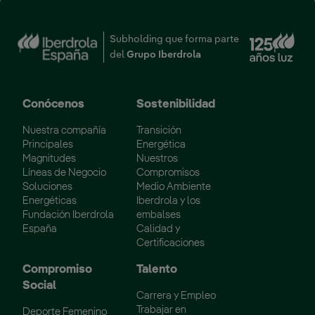
Enl
Subholding que forma parte
del
Grupo Iberdrola
Conócenos
Sostenibilidad
Nuestra compañía
Transición
Principales
Energética
Magnitudes
Nuestros
Líneas de Negocio
Compromisos
Soluciones
Medio Ambiente
Energéticas
Iberdrola y los
Fundación Iberdrola
embalses
España
Calidad y
Certificaciones
Compromiso
Talento
Social
Carrera y Empleo
Trabajar en
Deporte Femenino