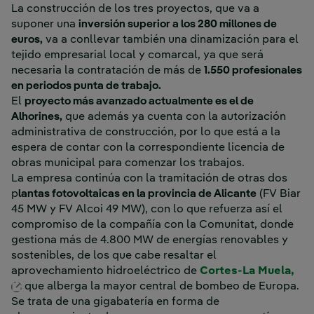
La construcción de los tres proyectos, que va a
suponer una
inversión superior a los 280 millones de
euros,
va a conllevar también una dinamización para el
tejido empresarial local y comarcal, ya que será
necesaria la contratación de más de
1.550 profesionales
en periodos punta de trabajo.
El
proyecto más avanzado actualmente es el de
Alhorines,
que además ya cuenta con la autorización
administrativa de construcción, por lo que está a la
espera de contar con la correspondiente licencia de
obras municipal para comenzar los trabajos.
La empresa continúa con la tramitación de otras dos
p
lantas fotovoltaicas en la provincia de Alicante
(FV Biar
45 MW y FV Alcoi 49 MW), con lo que refuerza así el
compromiso de la compañía con la Comunitat, donde
gestiona más de 4.800 MW de energías renovables y
sostenibles, de los que cabe resaltar el
aprovechamiento hidroeléctrico de
Cortes-La Muela,
Enlace externo, se abre en ventana nueva.
que alberga la mayor central de bombeo de Europa.
Se trata de una gigabatería en forma de