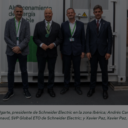
garte, presidente de Schneider Electric en la zona Ibérica; Andrés Car
aud, SVP Global ETO de Schneider Electric; y Xavier Paz, Xavier Paz, 