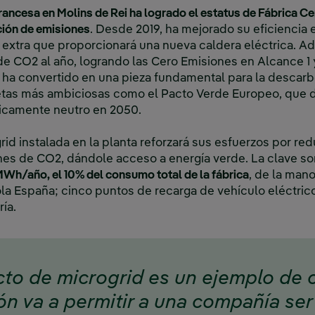
rancesa en Molins de Rei ha logrado el estatus de Fábrica C
ción de emisiones
. Desde 2019, ha mejorado su eficiencia 
% extra que proporcionará una nueva caldera eléctrica. A
e CO2 al año, logrando las Cero Emisiones en Alcance 1 y 
ha convertido en una pieza fundamental para la descarbo
tas más ambiciosas como el Pacto Verde Europeo, que d
ticamente neutro en 2050.
id instalada en la planta reforzará sus esfuerzos por red
nes de CO2, dándole acceso a energía verde. La clave s
Wh/año, el 10% del consumo total de la fábrica
, de la man
la España; cinco puntos de recarga de vehículo eléctric
ía.
cto de microgrid es un ejemplo de 
ión va a permitir a una compañía se