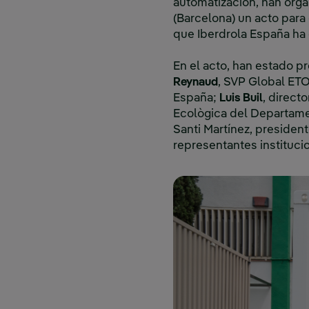
automatización, han orga
(Barcelona) un acto para 
que Iberdrola España ha 
En el acto, han estado p
Reynaud
, SVP Global ETO
España;
Luis Buil
, direct
Ecològica del Departament
Santi Martínez, presiden
representantes instituci