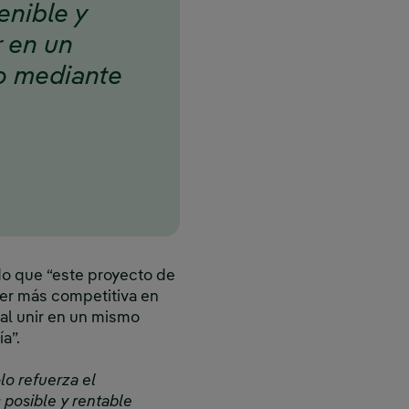
enible y
r en un
o mediante
ado que “este proyecto de
ser más competitiva en
al unir en un mismo
a”.
lo refuerza el
 posible y rentable