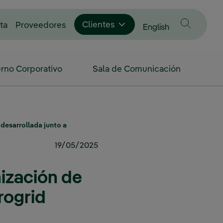
Enlace externo, se abre en ventana nue
Clientes
ta
Proveedores
Cambiar idioma a
English
rno Corporativo
Sala de Comunicación
 desarrollada junto a
19/05/2025
ización de
rogrid