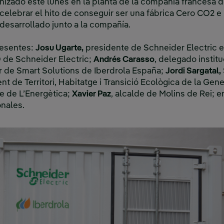
nizado este lunes en la planta de la compañía francesa d
celebrar el hito de conseguir ser una fábrica Cero CO2 e 
desarrollado junto a la compañía.
resentes:
Josu Ugarte,
presidente de Schneider Electric en
 de Schneider Electric;
Andrés Carasso
, delegado instit
or de Smart Solutions de Iberdrola España;
Jordi Sargatal,
 de Territori, Habitatge i Transició Ecològica de la Gene
te de L’Energètica;
Xavier Paz
, alcalde de Molins de Rei; e
onales.