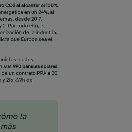
ero CO2 al alcanzar el 100%
energética en un 24%, al
demás, desde 2017,
2. Por todo ello, el
nización de la industria.
icta que Europa sea el
ucir los costes
on sus
990 paneles solares
o de un contrato PPA a 20
o y 216 kWh de
cómo la
r más