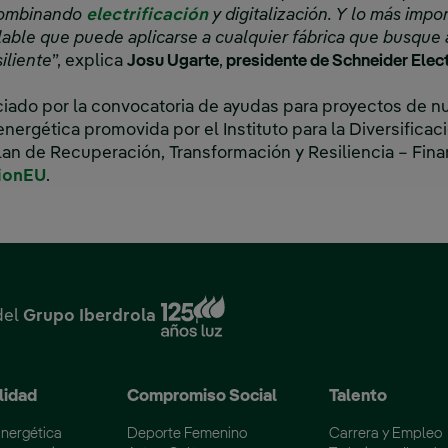
 combinando
electrificación
y digitalización. Y lo más impor
lable que puede aplicarse a cualquier fábrica que busque
iliente
”, explica
Josu Ugarte
,
presidente de Schneider Electr
nciado por la convocatoria de ayudas para proyectos de 
energética promovida por el Instituto para la Diversificac
Plan de Recuperación, Transformación y Resiliencia – Fina
ionEU
.
Enlace externo, se abre en
del
Grupo Iberdrola
lidad
Compromiso Social
Talento
Energética
Deporte Femenino
Carrera y Empleo