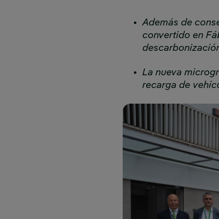
Además de conseg
convertido en Fá
descarbonizació
La nueva microgri
recarga de vehíc