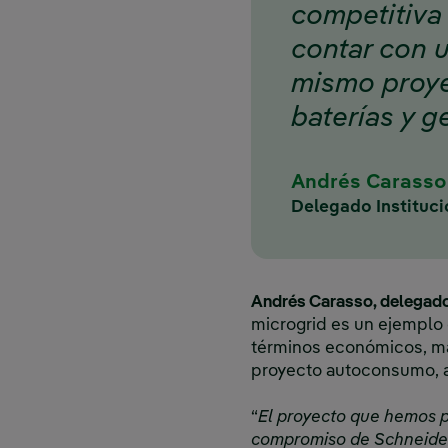
competitiva
contar con u
mismo proy
baterías y g
Andrés Carasso
Delegado Instituci
Andrés Carasso, delegado 
microgrid es un ejemplo 
términos económicos, más
proyecto autoconsumo,
“
El proyecto que hemos p
compromiso de Schneider 