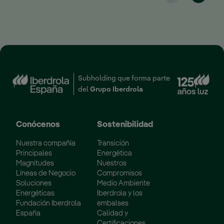
Enl
Subholding que forma parte
del
Grupo Iberdrola
Conócenos
Sostenibilidad
Nuestra compañía
Transición
Principales
Energética
Magnitudes
Nuestros
Líneas de Negocio
Compromisos
Soluciones
Medio Ambiente
Energéticas
Iberdrola y los
Fundación Iberdrola
embalses
España
Calidad y
Certificaciones