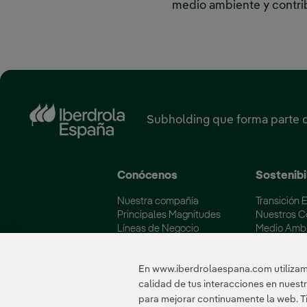
medio ambiente y contrib
‎ ‎ ‎ ‎ ‎ ‎ ‎ ‎ ‎ ‎ ‎ ‎ ‎ ‎ ‎ ‎ ‎ ‎ ‎ ‎ ‎ ‎ ‎ ‎ ‎ ‎ ‎ ‎ ‎ ‎ ‎ ‎ ‎ ‎ ‎ ‎ ‎ ‎ ‎ ‎ ‎ ‎ ‎ ‎ ‎ ‎ ‎ ‎ ‎ 
Subholding que forma parte 
Conócenos
Sostenibi
Nuestra compañía
Transición 
Principales Magnitudes
Nuestros 
Líneas de Negocio
Medio Amb
Soluciones Energéticas
Iberdrola y
Fundación Iberdrola España
Calidad y C
En www.iberdrolaespana.com utilizamo
calidad de tus interacciones en nues
para mejorar continuamente la web. Ti
Certificados