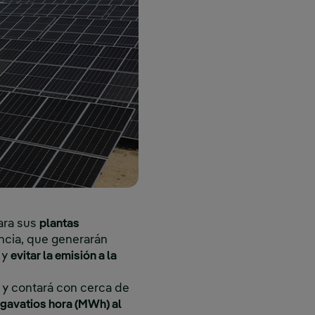
ara sus
plantas
encia, que generarán
y
evitar la emisión a la
 y contará con cerca de
avatios hora (MWh) al