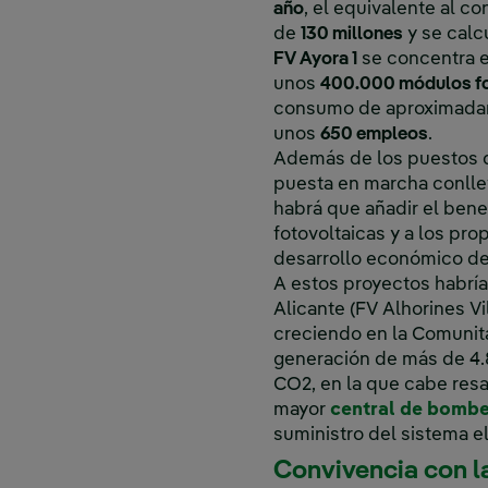
año
, el equivalente al 
de
130 millones
y se calc
FV Ayora 1
se concentra e
unos
400.000 módulos fo
consumo de aproximad
unos
650 empleos
.
Además de los puestos de
puesta en marcha conllev
habrá que añadir el bene
fotovoltaicas y a los pr
desarrollo económico de 
A estos proyectos habría
Alicante (FV Alhorines Vi
creciendo en la Comunit
generación de más de 4.
CO2, en la que cabe resa
mayor
central de bomb
suministro del sistema el
Convivencia con l