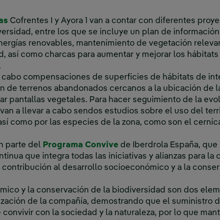
as
Cofrentes I y Ayora 1 van a contar con diferentes proye
versidad, entre los que se incluye un plan de informació
ergías renovables, mantenimiento de vegetación relevan
d, así como charcas para aumentar y mejorar los hábitats
.
a cabo compensaciones de superficies de hábitats de int
n de terrenos abandonados cercanos a la ubicación de la
lar pantallas vegetales. Para hacer seguimiento de la evo
van a llevar a cabo sendos estudios sobre el uso del terri
 así como por las especies de la zona, como son el cerníc
Enlace externo, se abre 
n parte del
Programa Convive
de Iberdrola España, que 
tinua que integra todas las iniciativas y alianzas para la
 contribución al desarrollo socioeconómico y a la conser
mico y la conservación de la biodiversidad son dos elem
zación de la compañía, demostrando que el suministro de
onvivir con la sociedad y la naturaleza, por lo que mante