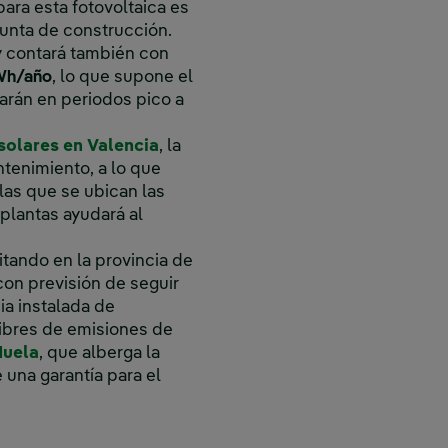
 para esta fotovoltaica es
punta de construcción.
y contará también con
Wh/año
, lo que supone el
arán en periodos pico a
solares en Valencia
, la
tenimiento, a lo que
las que se ubican las
plantas ayudará al
itando en la provincia de
con previsión de seguir
a instalada de
ibres de emisiones de
Enlace externo, se abre en ventana nueva.
Muela
, que alberga la
una garantía para el