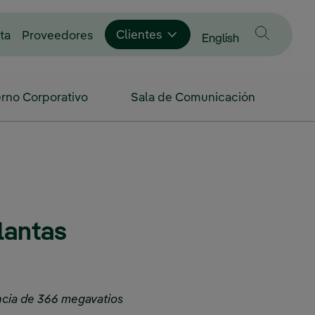
Enlace externo, se abre en ventana nue
Clientes
ta
Proveedores
Cambiar idioma a
English
rno Corporativo
Sala de Comunicación
lantas
ncia de 366 megavatios