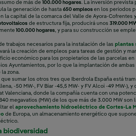
consumo de más de
100.000 hogares
. La inversión prevista
ula la generación de hasta
650 empleos
en los periodos 
n la capital de la comarca del Valle de Ayora-Cofrentes 
tovoltaicos
de estructura fija, producirá unos
319.000 M
amente
100.000 hogares
, y para su construcción se emple
 trabajos necesarios para la instalación de las
plantas 
ará la creación de empleos para tareas de gestión y man
ficio económico para los propietarios de las parcelas en 
opios Ayuntamientos, por lo que la implantación de ambas 
la zona.
 que sumar los otros tres que Iberdrola España está tram
llena, -50 MW-, FV Biar -45,5 MW- y FV Alcoi -49 MW-), y 
at Valenciana, donde la compañía cuenta con una potenci
840 megavatios (MW) de los que más de 3.000 MW son l
ltar el
aprovechamiento hidroeléctrico de Cortes-La 
eo
de Europa, un almacenamiento energético que supone 
éctrico.
a biodiversidad