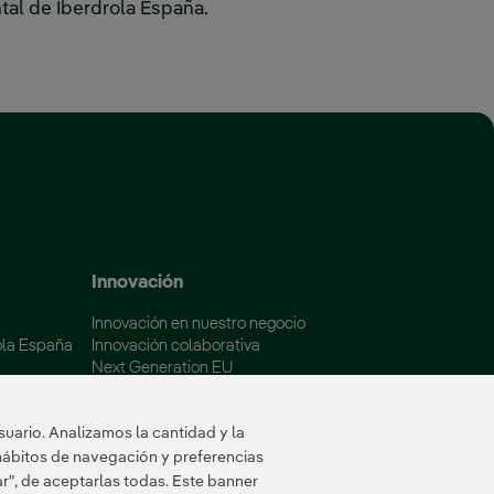
tal de Iberdrola España.
 ‎ ‎ ‎
 ventana nueva.
Innovación
Innovación en nuestro negocio
ola España
Innovación colaborativa
Next Generation EU
aña
Ciberseguridad en España
Smart Grids Innovation Hub
uario. Analizamos la cantidad y la
hábitos de navegación y preferencias
ar", de aceptarlas todas. Este banner