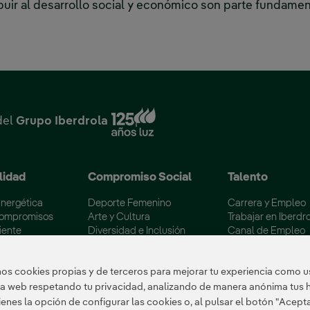
uir al desarrollo social y económico son parte fundamen
‎ ‎ ‎ ‎ ‎ ‎ ‎ ‎ ‎ ‎ ‎ ‎ ‎ ‎ ‎ ‎ ‎ ‎ ‎ ‎ ‎ ‎ ‎ ‎ ‎ ‎ ‎ ‎ ‎ ‎ ‎ ‎ ‎ ‎ ‎ ‎ ‎ ‎ ‎ ‎ ‎ ‎ ‎ ‎ ‎ ‎ ‎ ‎ ‎ ‎ ‎ ‎ ‎ ‎ ‎ ‎ ‎ ‎ ‎ ‎ ‎ ‎ ‎ ‎ ‎ ‎ ‎ ‎ ‎ ‎ ‎ ‎ ‎ ‎ ‎ ‎ ‎ ‎ ‎ ‎ ‎ ‎ ‎ ‎ ‎ ‎ ‎ ‎ ‎ ‎ ‎ ‎ ‎ ‎ ‎ ‎ ‎ ‎ ‎ ‎ ‎ ‎ ‎ ‎ ‎ ‎ ‎ ‎ ‎ ‎ ‎ ‎
Enlace externo, se abre en
del
Grupo Iberdrola
lidad
Compromiso Social
Talento
Energética
Deporte Femenino
Carrera y Empleo
Compromisos
Arte y Cultura
Trabajar en Iberdr
iente
Diversidad e Inclusión
Canal de Empleo
 los embalses
Voluntariado Corporativo
Becas Máster Esp
ertificaciones
Colectivos Vulnerables
Campus Iberdrola
s cookies propias y de terceros para mejorar tu experiencia como us
tra web respetando tu privacidad, analizando de manera anónima tus 
enes la opción de configurar las cookies o, al pulsar el botón "Acept