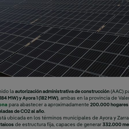
nido la
autorización administrativa de construcción
(AAC) p
(184 MW) y Ayora 1 (182 MW)
, ambas en la provincia de Val
Enlace externo, se abre en ventana nueva.
tona
para abastecer a aproximadamente
200.000 hogares
eladas de CO2 al año
.
stá ubicada en los términos municipales de Ayora y Zarra
taicos
de estructura fija, capaces de generar
332.000 meg