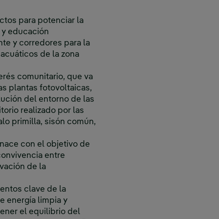
ctos para potenciar la
n y educación
te y corredores para la
 acuáticos de la zona
erés comunitario, que va
s plantas fotovoltaicas,
lución del entorno de las
torio realizado por las
alo primilla, sisón común,
en ventana nueva.
nace con el objetivo de
 convivencia entre
vación de la
entos clave de la
 energía limpia y
ner el equilibrio del