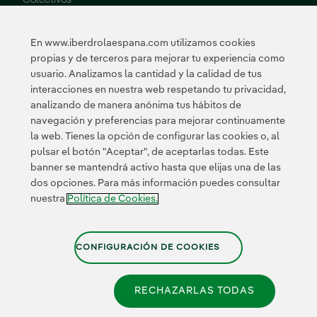
Vulnerables
Innovación
En www.iberdrolaespana.com utilizamos cookies
propias y de terceros para mejorar tu experiencia como
Innovación en
usuario. Analizamos la cantidad y la calidad de tus
nuestro negocio
interacciones en nuestra web respetando tu privacidad,
Innovación
analizando de manera anónima tus hábitos de
colaborativa
navegación y preferencias para mejorar continuamente
Next Generation EU
la web. Tienes la opción de configurar las cookies o, al
Ciberseguridad en
España
pulsar el botón "Aceptar", de aceptarlas todas. Este
Smart Grids
banner se mantendrá activo hasta que elijas una de las
Innovation Hub
dos opciones. Para más información puedes consultar
nuestra
Política de Cookies.
Certificados
CONFIGURACIÓN DE COOKIES
RECHAZARLAS TODAS
Política de Privacidad
|
Información legal
|
Transparencia