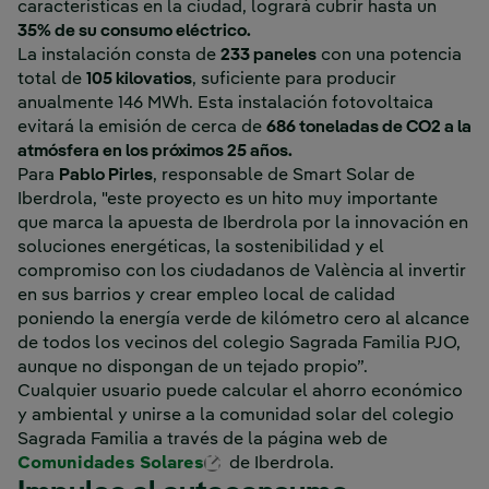
características en la ciudad, logrará cubrir hasta un
35% de su consumo eléctrico.
La instalación consta de
233 paneles
con una potencia
total de
105 kilovatios
, suficiente para producir
anualmente 146 MWh. Esta instalación fotovoltaica
evitará la emisión de cerca de
686 toneladas de CO2 a la
atmósfera en los próximos 25 años.
Para
Pablo Pirles
, responsable de Smart Solar de
Iberdrola, "este proyecto es un hito muy importante
que marca la apuesta de Iberdrola por la innovación en
soluciones energéticas, la sostenibilidad y el
compromiso con los ciudadanos de València al invertir
en sus barrios y crear empleo local de calidad
poniendo la energía verde de kilómetro cero al alcance
de todos los vecinos del colegio Sagrada Familia PJO,
aunque no dispongan de un tejado propio”.
Cualquier usuario puede calcular el ahorro económico
y ambiental y unirse a la comunidad solar del colegio
Sagrada Familia a través de la página web de
Enlace externo, se abre en ven
Comunidades Solares
de Iberdrola.