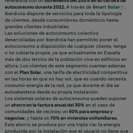
referencia con un
incremento del 200% en su cartera de
Enl
autoconsumo durante 2022.
A través de
Smart Solar
,
Iberdrola dispone de servicios para toda la tipología
de clientes, desde consumidores domésticos hasta
grandes clientes industriales.
Las soluciones de autoconsumo colectivo
desarrolladas por Iberdrola han permitido poner el
autoconsumo a disposición de cualquier cliente, tenga
o no cubierta propia, ya que actualmente en España
más de dos tercios de la población vive en edificios en
altura. Los clientes de este segmento cuentan además
con el
Plan Solar
, una tarifa de electricidad competitiva
en las horas en que no hay sol, que es cuando necesita
consumir energía de la red, ya que durante el día se
autoabastece desde su propia instalación.
Los sistemas solares de autoconsumo pueden suponer
un
ahorro en la factura anual del 30%
en el caso de
comunidades de vecinos; un
50% para empresa y
negocios
; y hasta un
70% en viviendas unifamiliares
.
Este ahorro se produce por una triple vía: la energía
producida por la instalación que el usuario no tiene que