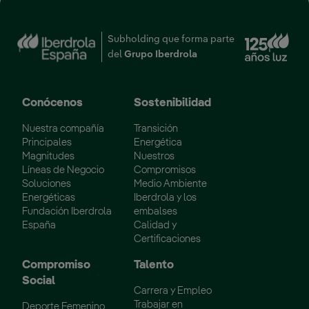
Enl
Subholding que forma parte
del
Grupo Iberdrola
Conócenos
Sostenibilidad
Nuestra compañía
Transición
Principales
Energética
Magnitudes
Nuestros
Líneas de Negocio
Compromisos
Soluciones
Medio Ambiente
Energéticas
Iberdrola y los
Fundación Iberdrola
embalses
España
Calidad y
Certificaciones
Compromiso
Talento
Social
Carrera y Empleo
Trabajar en
Deporte Femenino