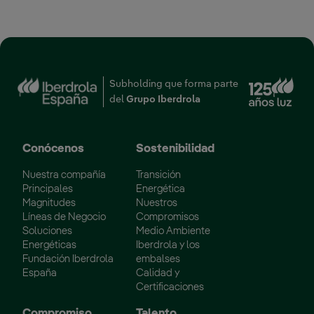
Enl
Subholding que forma parte
del
Grupo Iberdrola
Conócenos
Sostenibilidad
Nuestra compañía
Transición
Principales
Energética
Magnitudes
Nuestros
Líneas de Negocio
Compromisos
Soluciones
Medio Ambiente
Energéticas
Iberdrola y los
Fundación Iberdrola
embalses
España
Calidad y
Certificaciones
Compromiso
Talento