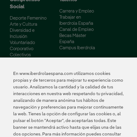
Social
Carrera y Empleo
Trabajar en
Deporte Femenino
Iberdrola España
Arte y Cultura
Canal de Empleo
Diversidad e
Becas Máster
Inclusión
España
Voluntariado
Campus Iberdrola
Corporativo
Colectivos
Vulnerables
Innovación
En www.iberdrolaespana.com utilizamos cookies
propias y de terceros para mejorar tu experiencia como
Innovación en
usuario. Analizamos la cantidad y la calidad de tus
nuestro negocio
interacciones en nuestra web respetando tu privacidad,
Innovación
analizando de manera anónima tus hábitos de
colaborativa
navegación y preferencias para mejorar continuamente
Next Generation EU
la web. Tienes la opción de configurar las cookies o, al
Ciberseguridad en
España
pulsar el botón "Aceptar", de aceptarlas todas. Este
Smart Grids
banner se mantendrá activo hasta que elijas una de las
Innovation Hub
dos opciones. Para más información puedes consultar