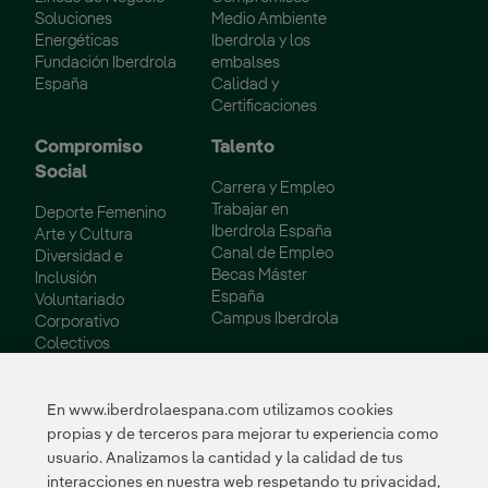
Soluciones
Medio Ambiente
Energéticas
Iberdrola y los
Fundación Iberdrola
embalses
España
Calidad y
Certificaciones
Compromiso
Talento
Social
Carrera y Empleo
Trabajar en
Deporte Femenino
Iberdrola España
Arte y Cultura
Canal de Empleo
Diversidad e
Becas Máster
Inclusión
España
Voluntariado
Campus Iberdrola
Corporativo
Colectivos
Vulnerables
Innovación
En www.iberdrolaespana.com utilizamos cookies
propias y de terceros para mejorar tu experiencia como
Innovación en
usuario. Analizamos la cantidad y la calidad de tus
nuestro negocio
interacciones en nuestra web respetando tu privacidad,