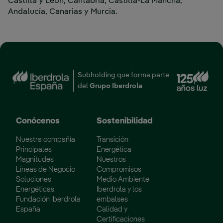
Castilla y León, Cantabria, Castilla-La Mancha,
Andalucía, Canarias y Murcia.
Enl
Subholding que forma parte
del
Grupo Iberdrola
Conócenos
Sostenibilidad
Nuestra compañía
Transición
Principales
Energética
Magnitudes
Nuestros
Líneas de Negocio
Compromisos
Soluciones
Medio Ambiente
Energéticas
Iberdrola y los
Fundación Iberdrola
embalses
España
Calidad y
Certificaciones