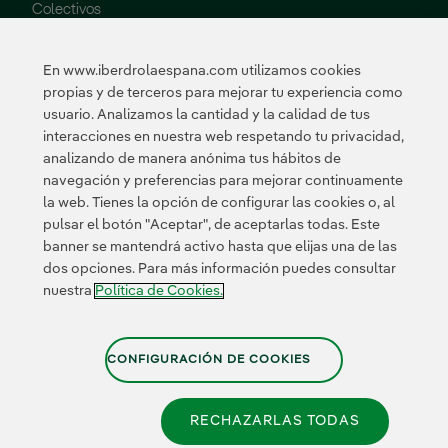
Colectivos
Vulnerables
Innovación
En www.iberdrolaespana.com utilizamos cookies
propias y de terceros para mejorar tu experiencia como
Innovación en
usuario. Analizamos la cantidad y la calidad de tus
nuestro negocio
interacciones en nuestra web respetando tu privacidad,
Innovación
analizando de manera anónima tus hábitos de
colaborativa
navegación y preferencias para mejorar continuamente
Next Generation EU
la web. Tienes la opción de configurar las cookies o, al
Ciberseguridad en
España
pulsar el botón "Aceptar", de aceptarlas todas. Este
Smart Grids
banner se mantendrá activo hasta que elijas una de las
Innovation Hub
dos opciones. Para más información puedes consultar
nuestra
Política de Cookies.
Certificados
CONFIGURACIÓN DE COOKIES
RECHAZARLAS TODAS
Política de Privacidad
|
Información legal
|
Transparencia