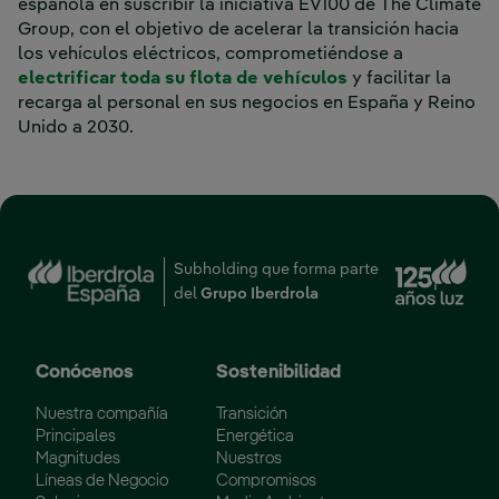
española en suscribir la iniciativa EV100 de The Climate
Group, con el objetivo de acelerar la transición hacia
los vehículos eléctricos, comprometiéndose a
electrificar toda su flota de vehículos
y facilitar la
recarga al personal en sus negocios en España y Reino
Unido a 2030.
Enl
Subholding que forma parte
del
Grupo Iberdrola
Conócenos
Sostenibilidad
Nuestra compañía
Transición
Principales
Energética
Magnitudes
Nuestros
Líneas de Negocio
Compromisos