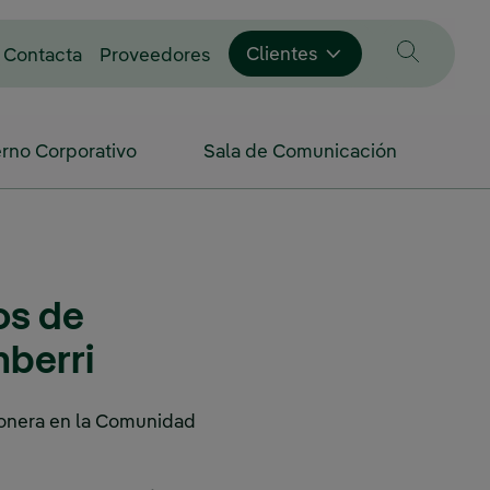
Enlace externo, se abre en vent
Clientes
Contacta
Proveedores
rno Corporativo
Sala de Comunicación
os de
nberri
pionera en la Comunidad