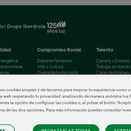
Enlace externo, se abre en
del
Grupo Iberdrola
lidad
Compromiso Social
Talento
Energética
Deporte Femenino
Carrera y Empleo
Compromisos
Arte y Cultura
Trabajar en Iberdr
iente
Diversidad e Inclusión
Canal de Empleo
 los embalses
Voluntariado Corporativo
Becas Máster Esp
ertificaciones
Colectivos Vulnerables
Campus Iberdrola
s cookies propias y de terceros para mejorar tu experiencia como us
tra web respetando tu privacidad, analizando de manera anónima tus 
enes la opción de configurar las cookies o, al pulsar el botón "Acept
 una de las dos opciones. Para más información puedes consultar nue