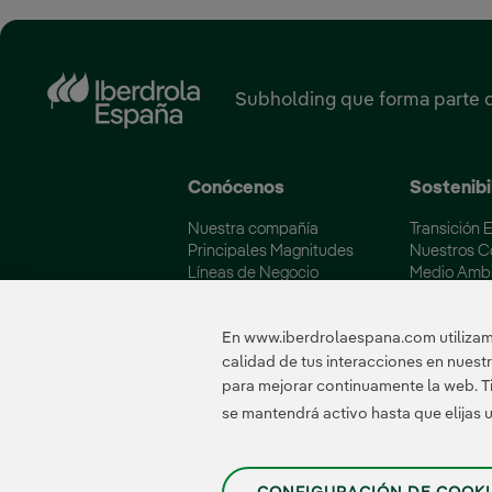
Subholding que forma parte 
Conócenos
Sostenibi
Nuestra compañía
Transición 
Principales Magnitudes
Nuestros 
Líneas de Negocio
Medio Amb
Soluciones Energéticas
Iberdrola y
Fundación Iberdrola España
Calidad y C
En www.iberdrolaespana.com utilizamo
calidad de tus interacciones en nues
para mejorar continuamente la web. Ti
Certificados
se mantendrá activo hasta que elijas