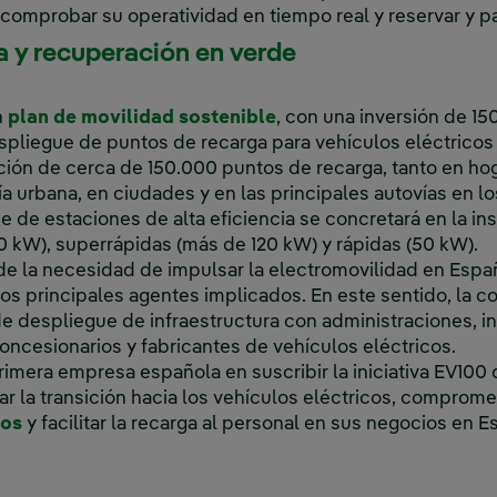
, comprobar su operatividad en tiempo real y reservar y p
a y recuperación en verde
n
plan de movilidad sostenible
, con una inversión de 15
despliegue de puntos de recarga para vehículos eléctricos
alación de cerca de 150.000 puntos de recarga, tanto en h
a urbana, en ciudades y en las principales autovías en l
e de estaciones de alta eficiencia se concretará en la in
0 kW), superrápidas (más de 120 kW) y rápidas (50 kW).
de la necesidad de impulsar la electromovilidad en Espa
los principales agentes implicados. En este sentido, la
 despliegue de infraestructura con administraciones, in
concesionarios y fabricantes de vehículos eléctricos.
rimera empresa española en suscribir la iniciativa EV100
rar la transición hacia los vehículos eléctricos, comprom
los
y facilitar la recarga al personal en sus negocios en 