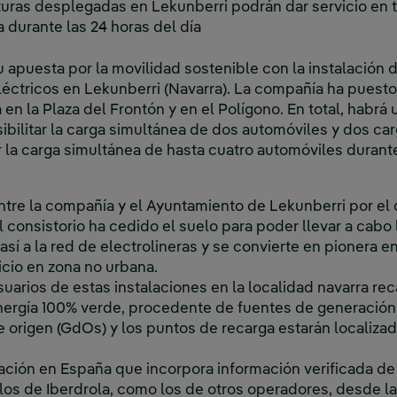
turas desplegadas en Lekunberri podrán dar servicio en t
 durante las 24 horas del día
u apuesta por la movilidad sostenible con la instalación
léctricos en Lekunberri (Navarra). La compañía ha puest
 en la Plaza del Frontón y en el Polígono. En total, habr
ibilitar la carga simultánea de dos automóviles y dos car
r la carga simultánea de hasta cuatro automóviles durante
ntre la compañía y el Ayuntamiento de Lekunberri por el 
 consistorio ha cedido el suelo para poder llevar a cabo l
así a la red de electrolineras y se convierte en pionera 
icio en zona no urbana.
uarios de estas instalaciones en la localidad navarra rec
nergía 100% verde, procedente de fuentes de generación
de origen (GdOs) y los puntos de recarga estarán localiz
icación en España que incorpora información verificada d
o los de Iberdrola, como los de otros operadores, desde 