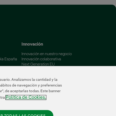
 ventana nueva.
Innovación
Innovación en nuestro negocio
ola España
Innovación colaborativa
Next Generation EU
aña
Ciberseguridad en España
Smart Grids Innovation Hub
uario. Analizamos la cantidad y la
hábitos de navegación y preferencias
ar", de aceptarlas todas. Este banner
Política de Cookies.
stra