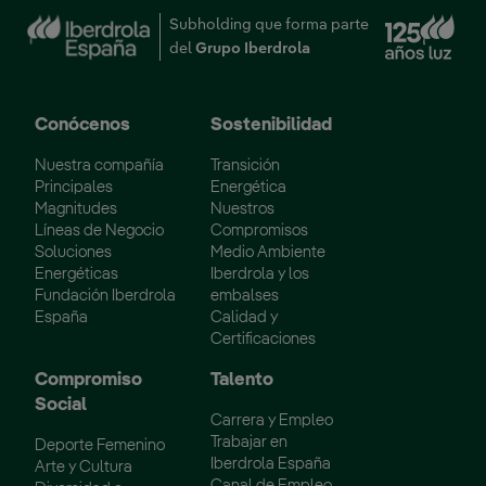
Enl
Subholding que forma parte
del
Grupo Iberdrola
Conócenos
Sostenibilidad
Nuestra compañía
Transición
Principales
Energética
Magnitudes
Nuestros
Líneas de Negocio
Compromisos
Soluciones
Medio Ambiente
Energéticas
Iberdrola y los
Fundación Iberdrola
embalses
España
Calidad y
Certificaciones
Compromiso
Talento
Social
Carrera y Empleo
Trabajar en
Deporte Femenino
Iberdrola España
Arte y Cultura
Canal de Empleo