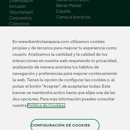
Diversidad e
Becas Máster
Inclusión
España
Voluntariado
Campus Iberdrola
Corporativo
Colectivos
Vulnerables
Innovación
En www.iberdrolaespana.com utilizamos cookies
propias y de terceros para mejorar tu experiencia como
Innovación en
usuario. Analizamos la cantidad y la calidad de tus
nuestro negocio
interacciones en nuestra web respetando tu privacidad,
Innovación
analizando de manera anónima tus hábitos de
colaborativa
navegación y preferencias para mejorar continuamente
Next Generation EU
la web. Tienes la opción de configurar las cookies o, al
Ciberseguridad en
España
pulsar el botón "Aceptar", de aceptarlas todas. Este
Smart Grids
banner se mantendrá activo hasta que elijas una de las
Innovation Hub
dos opciones. Para más información puedes consultar
nuestra
Política de Cookies.
Certificados
CONFIGURACIÓN DE COOKIES