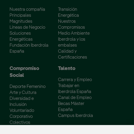
Nuestra compañía
Transición
Principales
Energética
Magnitudes
Nuestros
Líneas de Negocio
Compromisos
Soluciones
Medio Ambiente
Energéticas
Iberdrola y los
Fundación Iberdrola
embalses
España
Calidad y
Certificaciones
Compromiso
Talento
Social
Carrera y Empleo
Trabajar en
Deporte Femenino
Iberdrola España
Arte y Cultura
Canal de Empleo
Diversidad e
Becas Máster
Inclusión
España
Voluntariado
Campus Iberdrola
Corporativo
Colectivos
Vulnerables