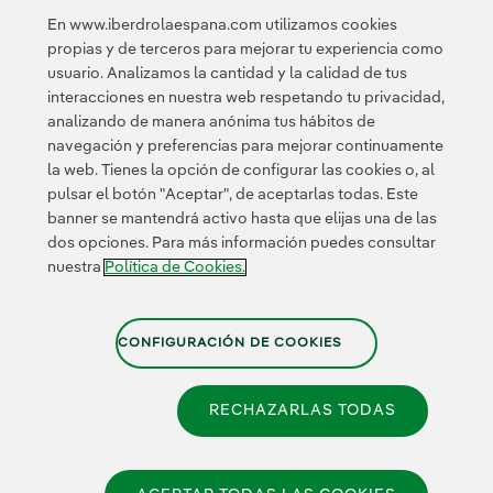
Innovación
En www.iberdrolaespana.com utilizamos cookies
propias y de terceros para mejorar tu experiencia como
Innovación en
usuario. Analizamos la cantidad y la calidad de tus
nuestro negocio
interacciones en nuestra web respetando tu privacidad,
Innovación
analizando de manera anónima tus hábitos de
colaborativa
navegación y preferencias para mejorar continuamente
Next Generation EU
la web. Tienes la opción de configurar las cookies o, al
Ciberseguridad en
España
pulsar el botón "Aceptar", de aceptarlas todas. Este
Smart Grids
banner se mantendrá activo hasta que elijas una de las
Innovation Hub
dos opciones. Para más información puedes consultar
nuestra
Política de Cookies.
Certificados
CONFIGURACIÓN DE COOKIES
RECHAZARLAS TODAS
Política de Privacidad
|
Información legal
|
Transparencia
con la IA
|
Política de Cookies
|
Configuración de cookies
|
Canal de Denuncias
|
Accesibilidad