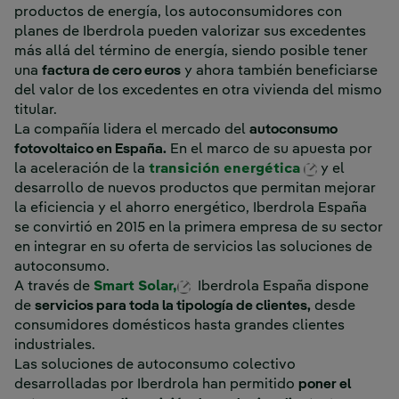
productos de energía, los autoconsumidores con
planes de Iberdrola pueden valorizar sus excedentes
más allá del término de energía, siendo posible tener
una
factura de cero euros
y ahora también beneficiarse
del valor de los excedentes en otra vivienda del mismo
titular.
La compañía lidera el mercado del
autoconsumo
fotovoltaico en España.
En el marco de su apuesta por
Enlace exte
la aceleración de la
transición energética
y el
desarrollo de nuevos productos que permitan mejorar
la eficiencia y el ahorro energético, Iberdrola España
se convirtió en 2015 en la primera empresa de su sector
en integrar en su oferta de servicios las soluciones de
autoconsumo.
Enlace externo, se abre en v
A través de
Smart Solar,
Iberdrola España dispone
de
servicios para toda la tipología de clientes,
desde
consumidores domésticos hasta grandes clientes
industriales.
Las soluciones de autoconsumo colectivo
desarrolladas por Iberdrola han permitido
poner el