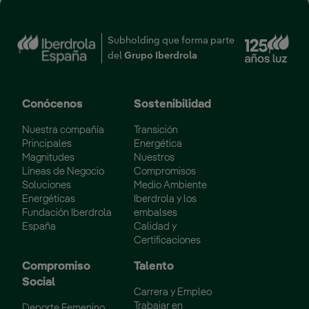
Enl
Subholding que forma parte
del
Grupo Iberdrola
Conócenos
Sostenibilidad
Nuestra compañía
Transición
Principales
Energética
Magnitudes
Nuestros
Líneas de Negocio
Compromisos
Soluciones
Medio Ambiente
Energéticas
Iberdrola y los
Fundación Iberdrola
embalses
España
Calidad y
Certificaciones
Compromiso
Talento
Social
Carrera y Empleo
Trabajar en
Deporte Femenino