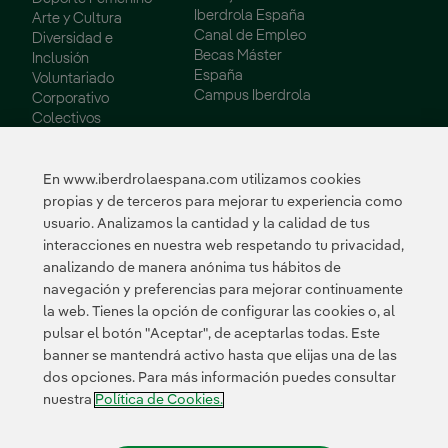
Iberdrola España
Arte y Cultura
Canal de Empleo
Diversidad e
Becas Máster
Inclusión
España
Voluntariado
Campus Iberdrola
Corporativo
Colectivos
Vulnerables
Innovación
En www.iberdrolaespana.com utilizamos cookies
propias y de terceros para mejorar tu experiencia como
Innovación en
usuario. Analizamos la cantidad y la calidad de tus
nuestro negocio
interacciones en nuestra web respetando tu privacidad,
Innovación
analizando de manera anónima tus hábitos de
colaborativa
navegación y preferencias para mejorar continuamente
Next Generation EU
la web. Tienes la opción de configurar las cookies o, al
Ciberseguridad en
España
pulsar el botón "Aceptar", de aceptarlas todas. Este
Smart Grids
banner se mantendrá activo hasta que elijas una de las
Innovation Hub
dos opciones. Para más información puedes consultar
nuestra
Política de Cookies.
Certificados