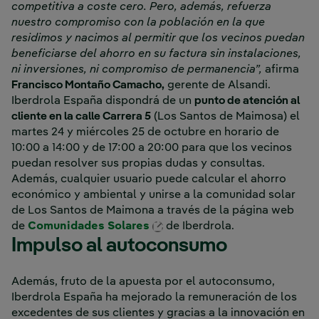
competitiva a coste cero. Pero, además, refuerza
nuestro compromiso con la población en la que
residimos y nacimos al permitir que los vecinos puedan
beneficiarse del ahorro en su factura sin instalaciones,
ni inversiones, ni compromiso de permanencia”,
afirma
Francisco Montaño Camacho,
gerente de Alsandi.
Iberdrola España dispondrá de un
punto de atención al
cliente en la calle Carrera 5
(Los Santos de Maimosa) el
martes 24 y miércoles 25 de octubre en horario de
10:00 a 14:00 y de 17:00 a 20:00 para que los vecinos
puedan resolver sus propias dudas y consultas.
Además, cualquier usuario puede calcular el ahorro
económico y ambiental y unirse a la comunidad solar
de Los Santos de Maimona a través de la página web
Enlace externo, se abre en 
de
Comunidades Solares
de Iberdrola.
Impulso al autoconsumo
Además, fruto de la apuesta por el autoconsumo,
Iberdrola España ha mejorado la remuneración de los
excedentes de sus clientes y gracias a la innovación en