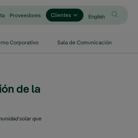
Enlace externo, se abre en ventana nue
Clientes
ta
Proveedores
Cambiar idioma a
English
rno Corporativo
Sala de Comunicación
ón de la
munidad solar que