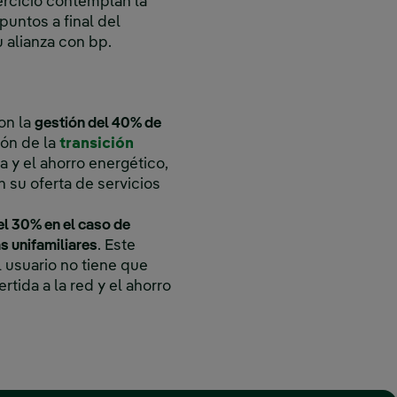
ercicio contemplan la
untos a final del
u alianza con bp.
con la
gestión del 40% de
ión de la
transición
 y el ahorro energético,
n su oferta de servicios
l 30% en el caso de
s unifamiliares
. Este
l usuario no tiene que
ida a la red y el ahorro
 ‎ ‎ ‎