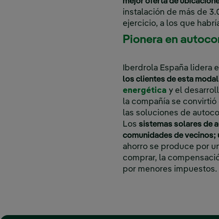
mejor oferta de ubicacion
instalación de más de 3.
ejercicio, a los que habr
Pionera en autoc
Iberdrola España lidera 
los clientes de esta modal
energética
y el desarrol
la compañía se convirtió 
las soluciones de autoc
Los
sistemas solares de a
comunidades de vecinos; u
ahorro se produce por una
comprar, la compensación
por menores impuestos.
‎ ‎ ‎ ‎ ‎ ‎ ‎ ‎ ‎ ‎ ‎ ‎ ‎ ‎ ‎ ‎ ‎ ‎ ‎ ‎ ‎ ‎ ‎ ‎ ‎ ‎ ‎ ‎ ‎ ‎ ‎ ‎ ‎ ‎ ‎ ‎ ‎ ‎ ‎ ‎ ‎ ‎ ‎ ‎ ‎ ‎ ‎ ‎ ‎ 