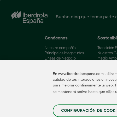
Subholding que forma parte 
Conócenos
Sostenibi
Nuestra compañía
Transición 
Principales Magnitudes
Nuestros 
Líneas de Negocio
Medio Amb
Soluciones Energéticas
Iberdrola y
Fundación Iberdrola España
Calidad y C
En www.iberdrolaespana.com utilizamo
calidad de tus interacciones en nues
para mejorar continuamente la web. Ti
Certificados
se mantendrá activo hasta que elijas
CONFIGURACIÓN DE COOKI
Política de Privacidad
|
Información legal
|
Transparencia con la IA
|
Política de 