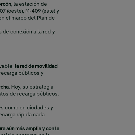
orcón
, la estación de
7 (oeste), M-409 (este) y
en el marco del Plan de
 de conexión a la red y
vable,
la red de movilidad
 recarga públicos y
rcha
. Hoy, su estrategia
ntos de recarga públicos,
ores como en ciudades y
recarga rápida cada
ura aún más amplia y con la