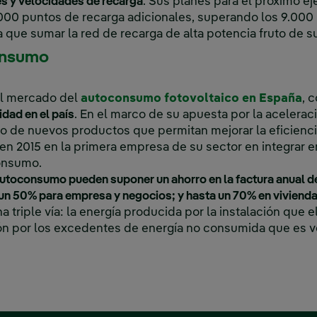
es y velocidades de recarga
. Sus planes para el próximo ej
000 puntos de recarga adicionales, superando los 9.000 p
ía que sumar la red de recarga de alta potencia fruto de s
onsumo
el mercado del
autoconsumo fotovoltaico en España
, 
idad en el país
. En el marco de su apuesta por la acelerac
lo de nuevos productos que permitan mejorar la eficiencia
en 2015 en la primera empresa de su sector en integrar e
onsumo.
utoconsumo pueden suponer un ahorro en la factura anual de
n 50% para empresa y negocios; y hasta un 70% en vivienda
 triple vía: la energía producida por la instalación que e
 por los excedentes de energía no consumida que es vert
‎ ‎ ‎ ‎ ‎ ‎ ‎ ‎ ‎ ‎ ‎ ‎ ‎ ‎ ‎ ‎ ‎ ‎ ‎ ‎ ‎ ‎ ‎ ‎ ‎ ‎ ‎ ‎ ‎ ‎ ‎ ‎ ‎ ‎ ‎ ‎ ‎ ‎ ‎ ‎ ‎ ‎ ‎ ‎ ‎ ‎ ‎ ‎ ‎ ‎ ‎ ‎ ‎ ‎ ‎ ‎ ‎ ‎ ‎ ‎ ‎ ‎ ‎ ‎ ‎ ‎ ‎ ‎ ‎ ‎ ‎ ‎ ‎ ‎ ‎ ‎ ‎ ‎ ‎ ‎ ‎ ‎ ‎ ‎ ‎ ‎ ‎ ‎ ‎ ‎ ‎ ‎ ‎ ‎ ‎ ‎ ‎ ‎ ‎ ‎ ‎ ‎ ‎ ‎ ‎ ‎ ‎ ‎ ‎ ‎ ‎ ‎