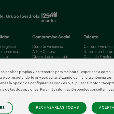
Enlace externo, se abre en
del
Grupo Iberdrola
lidad
Compromiso Social
Talento
Energética
Deporte Femenino
Carrera y Empleo
Compromisos
Arte y Cultura
Trabajar en Iberdr
iente
Diversidad e Inclusión
Canal de Empleo
 los embalses
Voluntariado Corporativo
Becas Máster Esp
ertificaciones
Colectivos Vulnerables
Campus Iberdrola
s cookies propias y de terceros para mejorar tu experiencia como us
tra web respetando tu privacidad, analizando de manera anónima tus 
enes la opción de configurar las cookies o, al pulsar el botón "Acept
 una de las dos opciones. Para más información puedes consultar nue
RECHAZARLAS TODAS
ACEPTA
ES
Cookies
|
Configuración de cookies
|
Canal de Denuncias
|
Accesibilidad