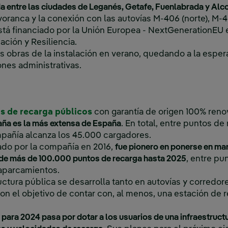
da entre las ciudades de Leganés, Getafe, Fuenlabrada y Alc
oranca y la conexión con las autovías M-406 (norte), M-40
está financiado por la Unión Europea - NextGenerationEU 
ción y Resiliencia.
s obras de la instalación en verano, quedando a la espera
ones administrativas.
s de recarga públicos
con garantía de origen 100% reno
paña es la más extensa de España
. En total, entre puntos de
mpañía alcanza los 45.000 cargadores.
zado por la compañía en 2016,
fue pionero en ponerse en ma
 de más de 100.000 puntos de recarga hasta 2025
, entre pu
 aparcamientos.
ructura pública se desarrolla tanto en autovías y corred
 el objetivo de contar con, al menos, una estación de 
 para 2024 pasa por dotar a los usuarios de una infraestruct