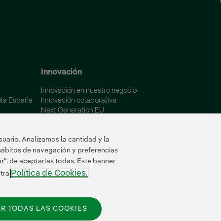
 ventana nueva.
Innovación
Innovación en nuestro negocio
ola España
Innovación colaborativa
Next Generation EU
aña
Ciberseguridad en España
Smart Grids Innovation Hub
uario. Analizamos la cantidad y la
hábitos de navegación y preferencias
ar", de aceptarlas todas. Este banner
Política de Cookies.
stra
R TODAS LAS COOKIES
© 2026 Iberdrola España, S.A.U.