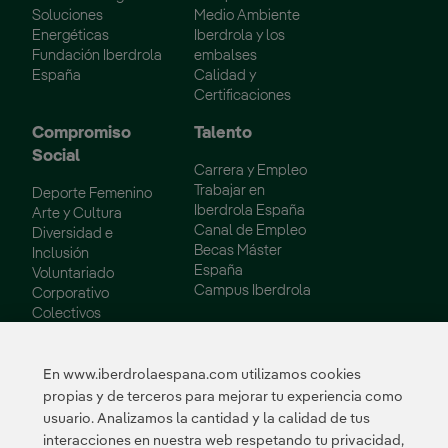
Soluciones
Medio Ambiente
Energéticas
Iberdrola y los
Fundación Iberdrola
embalses
España
Calidad y
Certificaciones
Compromiso
Talento
Social
Carrera y Empleo
Trabajar en
Deporte Femenino
Iberdrola España
Arte y Cultura
Canal de Empleo
Diversidad e
Becas Máster
Inclusión
España
Voluntariado
Campus Iberdrola
Corporativo
Colectivos
Vulnerables
Innovación
En www.iberdrolaespana.com utilizamos cookies
propias y de terceros para mejorar tu experiencia como
Innovación en
usuario. Analizamos la cantidad y la calidad de tus
nuestro negocio
interacciones en nuestra web respetando tu privacidad,