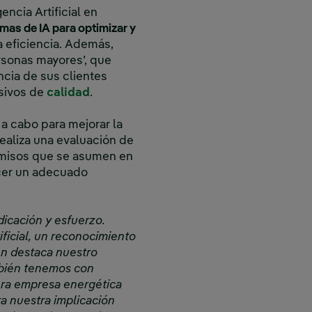
encia Artificial en
mas de IA para optimizar y
a eficiencia. Además,
rsonas mayores’, que
ncia de sus clientes
usivos de
calidad
.
 a cabo para mejorar la
realiza una evaluación de
omisos que se asumen en
acer un adecuado
dicación y esfuerzo.
ificial, un reconocimiento
én destaca nuestro
ambién tenemos con
era empresa energética
a nuestra implicación