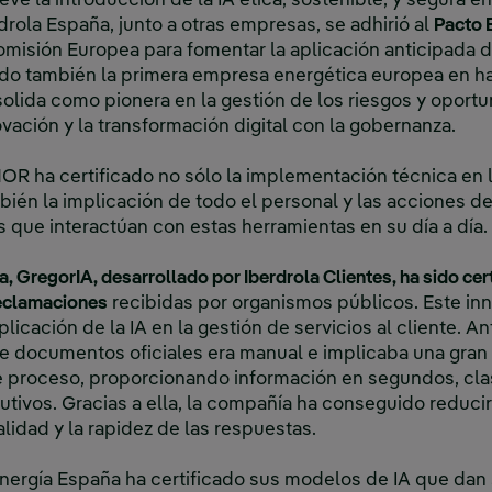
eve la introducción de la IA ética, sostenible, y segura e
rola España, junto a otras empresas, se adhirió al
Pacto 
omisión Europea para fomentar la aplicación anticipada de
ndo también la primera empresa energética europea en ha
olida como pionera en la gestión de los riesgos y opor
novación y la transformación digital con la gobernanza.
OR ha certificado no sólo la implementación técnica en 
mbién la implicación de todo el personal y las acciones d
s que interactúan con estas herramientas en su día a día.
a, GregorIA, desarrollado por Iberdrola Clientes, ha sido ce
 reclamaciones
recibidas por organismos públicos. Este in
icación de la IA en la gestión de servicios al cliente. A
 de documentos oficiales era manual e implicaba una gran 
e proceso, proporcionando información en segundos, clas
tivos. Gracias a ella, la compañía ha conseguido reduc
calidad y la rapidez de las respuestas.
 Energía España ha certificado sus modelos de IA que dan 