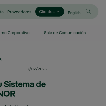
Enlace externo, se abre en ventana nue
Clientes
ta
Proveedores
Cambiar idioma a
English
rno Corporativo
Sala de Comunicación
OR
17/02/2025
su Sistema de
AENOR