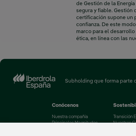
de Gestión de la Energía 
segura y fiable. Gestión 
certificación supone un
confianza. De este modo,
marco para el desarrollo
ética, en línea con las 
Subholding que forma parte 
Conócenos
Sostenibi
Nuestra compañía
Transición 
Principales Magnitudes
Nuestros 
Líneas de Negocio
Medio Amb
Soluciones Energéticas
Iberdrola y