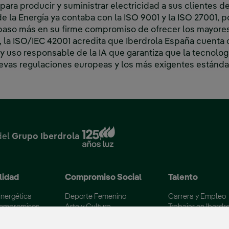
para producir y suministrar electricidad a sus clientes d
de la Energía ya contaba con la ISO 9001 y la ISO 27001, 
 paso más en su firme compromiso de ofrecer los mayores
 la ISO/IEC 42001 acredita que Iberdrola España cuenta c
 y uso responsable de la IA que garantiza que la tecnolog
nuevas regulaciones europeas y los más exigentes estánda
Enlace externo, se abre en
del
Grupo Iberdrola
lidad
Compromiso Social
Talento
Energética
Deporte Femenino
Carrera y Empleo
Compromisos
Arte y Cultura
Trabajar en Iberdr
iente
Diversidad e Inclusión
Canal de Empleo
 los embalses
Voluntariado Corporativo
Becas Máster Esp