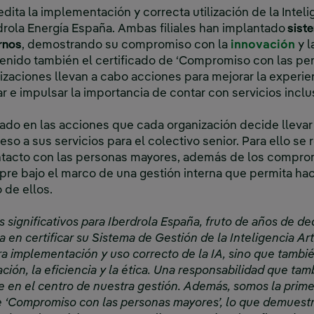
ita la implementación y correcta utilización de la Intelig
rdrola Energía España. Ambas filiales han implantado
siste
rnos
, demostrando su compromiso con la
innovación
y l
tenido también el certificado de ‘Compromiso con las pe
zaciones llevan a cabo acciones para mejorar la experie
izar e impulsar la importancia de contar con servicios incl
sado en las acciones que cada organización decide llevar
so a sus servicios para el colectivo senior. Para ello se 
ntacto con las personas mayores, además de los compr
pre bajo el marco de una gestión interna que permita h
 de ellos.
 significativos para Iberdrola España, fruto de años de de
en certificar su Sistema de Gestión de la Inteligencia Art
ra implementación y uso correcto de la IA, sino que tambi
ión, la eficiencia y la ética. Una responsabilidad que t
re en el centro de nuestra gestión. Además, somos la prim
de ‘Compromiso con las personas mayores’, lo que demuestr