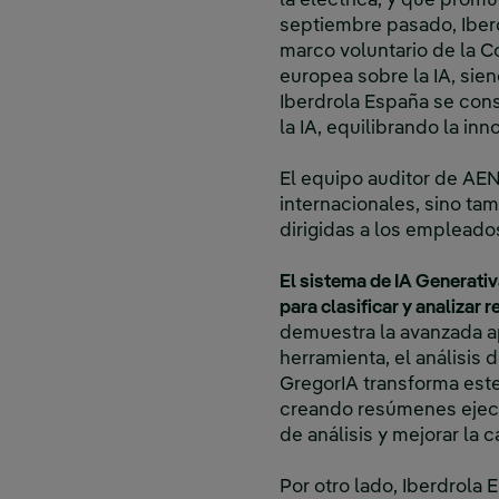
la eléctrica, y que promu
septiembre pasado, Iberd
marco voluntario de la C
europea sobre la IA, sie
Iberdrola España se cons
la IA, equilibrando la in
El equipo auditor de AEN
internacionales, sino ta
dirigidas a los empleado
El sistema de IA Generativ
para clasificar y analizar
demuestra la avanzada apl
herramienta, el análisis
GregorIA transforma est
creando resúmenes ejecu
de análisis y mejorar la 
Por otro lado, Iberdrola