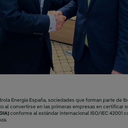
rdrola Energía España, sociedades que forman parte de I
o al convertirse en las primeras empresas en certificar s
SGIA)
conforme al estándar internacional ISO/IEC 42001 c
nza.