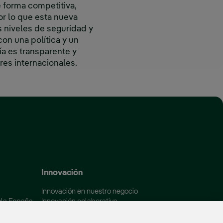
e forma competitiva,
por lo que esta nueva
 niveles de seguridad y
on una política y un
ía es transparente y
res internacionales.
 ventana nueva.
Innovación
Innovación en nuestro negocio
ola España
Innovación colaborativa
Next Generation EU
aña
Ciberseguridad en España