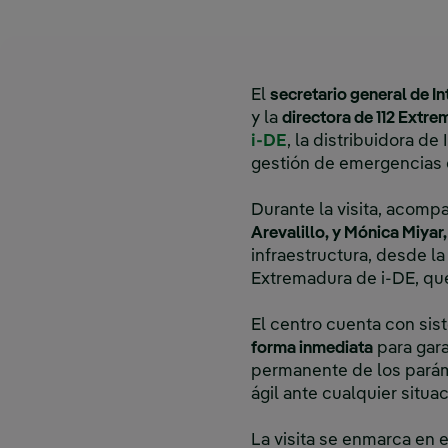
El
secretario general de I
y la
directora de 112 Extr
i-DE
, la distribuidora de
gestión de emergencias e
Durante la visita, acom
Arevalillo, y Mónica Miyar,
infraestructura, desde l
Extremadura de i-DE, que
El centro cuenta con sis
forma inmediata
para gara
permanente de los paráme
ágil ante cualquier situa
La visita se enmarca en 