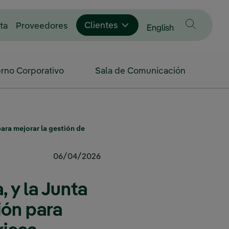
Enlace externo, se abre en ventana nue
Clientes
ta
Proveedores
Cambiar idioma a
English
rno Corporativo
Sala de Comunicación
para mejorar la gestión de
06/04/2026
, y la Junta
ión para