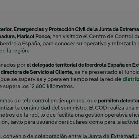
nterior, Emergencias y Protección Civil de la Junta de Extr
emadura, Marisol Ponce
, han visitado el Centro de Control 
 Iberdrola España, para conocer su operativa y reforzar la
n la región.
pañados por
el delegado territorial de Iberdrola España en E
 directora de Servicio al Cliente,
se ha presentado el funci
a que se supervisa y opera en tiempo real la red de
distri
 supera los 12.600 kilómetros.
temas de telecontrol en tiempo real que
permiten detectar
ntizar la continuidad del suministro. El COD realiza una 
tros de la red, lo que facilita una gestión operativa efi
ción, tanto para usuarios particulares como para la activi
el convenio de colaboración entre la Junta de Extremadu