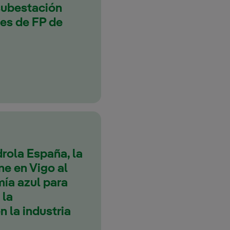
subestación
tes de FP de
rola España, la
ne en Vigo al
mía azul para
 la
 la industria