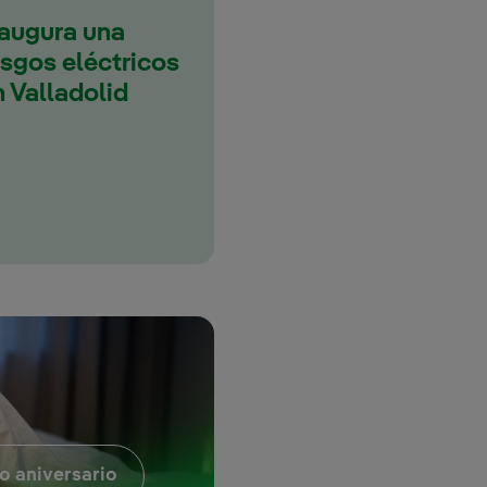
naugura una
esgos eléctricos
n Valladolid
Enlace externo, se abre en ventana nueva
o aniversario