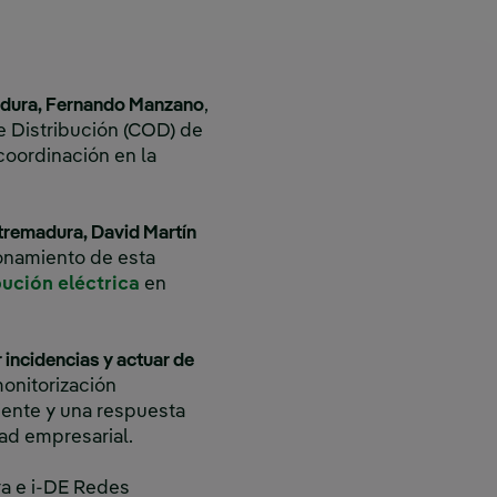
emadura, Fernando Manzano
,
de Distribución (COD) de
 coordinación en la
xtremadura, David Martín
onamiento de esta
bución eléctrica
en
 incidencias y actuar de
monitorización
ciente y una respuesta
dad empresarial.
ra e i-DE Redes