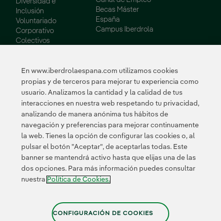
Diversidad e
Becas Máster
Inclusión
España
Voluntariado
Campus Iberdrola
Corporativo
Colectivos
Vulnerables
Innovación
En www.iberdrolaespana.com utilizamos cookies
propias y de terceros para mejorar tu experiencia como
Innovación en
usuario. Analizamos la cantidad y la calidad de tus
nuestro negocio
interacciones en nuestra web respetando tu privacidad,
Innovación
analizando de manera anónima tus hábitos de
colaborativa
navegación y preferencias para mejorar continuamente
Next Generation EU
la web. Tienes la opción de configurar las cookies o, al
Ciberseguridad en
España
pulsar el botón "Aceptar", de aceptarlas todas. Este
Smart Grids
banner se mantendrá activo hasta que elijas una de las
Innovation Hub
dos opciones. Para más información puedes consultar
nuestra
Política de Cookies.
Certificados
CONFIGURACIÓN DE COOKIES