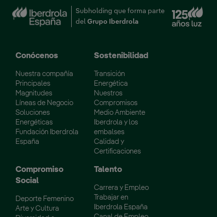
Enl
Subholding que forma parte
del
Grupo Iberdrola
Conócenos
Sostenibilidad
Nuestra compañía
Transición
Principales
Energética
Magnitudes
Nuestros
Líneas de Negocio
Compromisos
Soluciones
Medio Ambiente
Energéticas
Iberdrola y los
Fundación Iberdrola
embalses
España
Calidad y
Certificaciones
Compromiso
Talento
Social
Carrera y Empleo
Trabajar en
Deporte Femenino
Iberdrola España
Arte y Cultura
Canal de Empleo