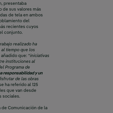
n, presentaba
no de sus valores más
andas de tela en ambos
sdoblamiento del
más recientes cuyos
el conjunto.
trabajo realizado ha
, al tiempo que los
a añadido que: “
iniciativas
e instituciones al
del Programa de
a responsabilidad y un
sfrutar de las obras
 se ha referido al 125
ades que van desde
s sociales.
a de Comunicación de la