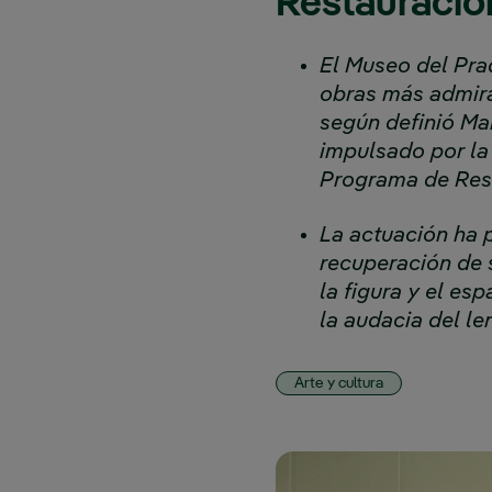
Restauracio
El Museo del Prad
obras más admir
según definió Ma
impulsado por la
Programa de Res
La actuación ha p
recuperación de s
la figura y el es
la audacia del len
Arte y cultura