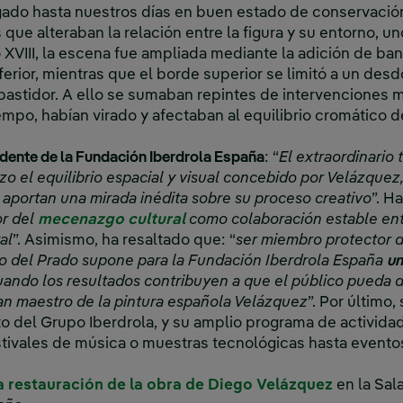
gado hasta nuestros días en buen estado de conservació
 que alteraban la relación entre la figura y su entorno, u
lo XVIII, la escena fue ampliada mediante la adición de b
nferior, mientras que el borde superior se limitó a un de
bastidor. A ello se sumaban repintes de intervenciones 
empo, habían virado y afectaban al equilibrio cromático d
idente de la Fundación Iberdrola España
: “
El extraordinario 
nzo el equilibrio espacial y visual concebido por Velázquez
 aportan una mirada inédita sobre su proceso creativo
”. H
or del
mecenazgo cultural
como colaboración estable entr
al
”. Asimismo, ha resaltado que: “
ser miembro protector 
o del Prado supone para la Fundación Iberdrola España
un
ando los resultados contribuyen a que el público pueda di
an maestro de la pintura española Velázquez
”. Por último,
to del Grupo Iberdrola, y su amplio programa de activid
stivales de música o muestras tecnológicas hasta evento
a restauración de la obra de Diego Velázquez
en la Sal