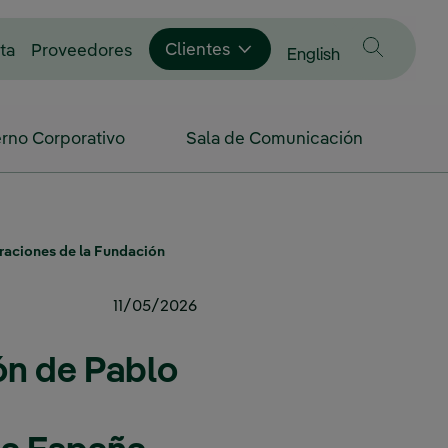
Enlace externo, se abre en ventana nue
Clientes
ta
Proveedores
Cambiar idioma a
English
rno Corporativo
Sala de Comunicación
uraciones de la Fundación
11/05/2026
ión de Pablo