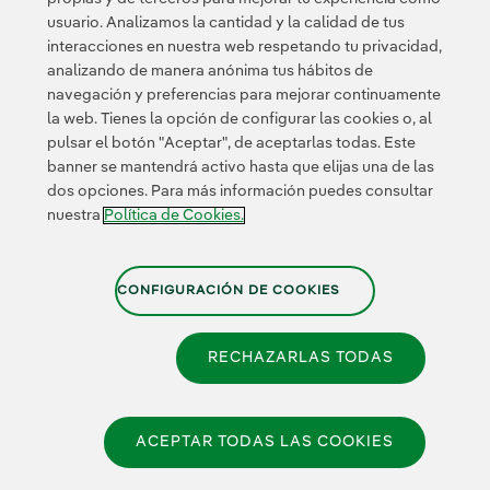
Innovación en
usuario. Analizamos la cantidad y la calidad de tus
nuestro negocio
interacciones en nuestra web respetando tu privacidad,
Innovación
analizando de manera anónima tus hábitos de
colaborativa
navegación y preferencias para mejorar continuamente
Next Generation EU
la web. Tienes la opción de configurar las cookies o, al
Ciberseguridad en
España
pulsar el botón "Aceptar", de aceptarlas todas. Este
Smart Grids
banner se mantendrá activo hasta que elijas una de las
Innovation Hub
dos opciones. Para más información puedes consultar
nuestra
Política de Cookies.
Certificados
CONFIGURACIÓN DE COOKIES
RECHAZARLAS TODAS
Política de Privacidad
|
Información legal
|
Transparencia
con la IA
|
Política de Cookies
|
Configuración de cookies
|
Canal de Denuncias
|
Accesibilidad
ACEPTAR TODAS LAS COOKIES
© 2026 Iberdrola España, S.A.U.