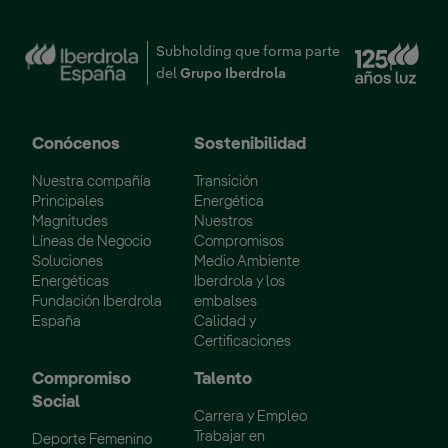
Enl
Subholding que forma parte
del
Grupo Iberdrola
Conócenos
Sostenibilidad
Nuestra compañía
Transición
Principales
Energética
Magnitudes
Nuestros
Líneas de Negocio
Compromisos
Soluciones
Medio Ambiente
Energéticas
Iberdrola y los
Fundación Iberdrola
embalses
España
Calidad y
Certificaciones
Compromiso
Talento
Social
Carrera y Empleo
Trabajar en
Deporte Femenino