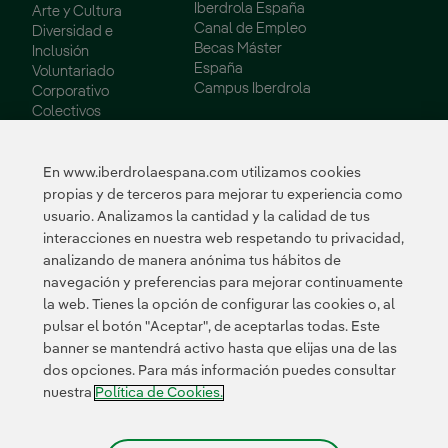
Iberdrola España
Arte y Cultura
Canal de Empleo
Diversidad e
Becas Máster
Inclusión
España
Voluntariado
Campus Iberdrola
Corporativo
Colectivos
Vulnerables
Innovación
En www.iberdrolaespana.com utilizamos cookies
propias y de terceros para mejorar tu experiencia como
Innovación en
usuario. Analizamos la cantidad y la calidad de tus
nuestro negocio
interacciones en nuestra web respetando tu privacidad,
Innovación
analizando de manera anónima tus hábitos de
colaborativa
navegación y preferencias para mejorar continuamente
Next Generation EU
la web. Tienes la opción de configurar las cookies o, al
Ciberseguridad en
España
pulsar el botón "Aceptar", de aceptarlas todas. Este
Smart Grids
banner se mantendrá activo hasta que elijas una de las
Innovation Hub
dos opciones. Para más información puedes consultar
nuestra
Política de Cookies.
Enlace
externo,
Certificados
se