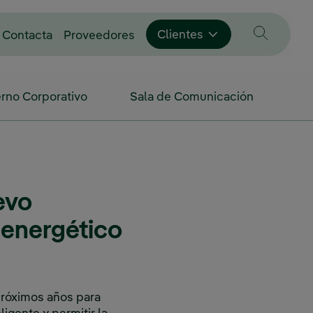
Enlace externo, se abre en vent
Clientes
Contacta
Proveedores
rno Corporativo
Sala de Comunicación
evo
 energético
próximos años para