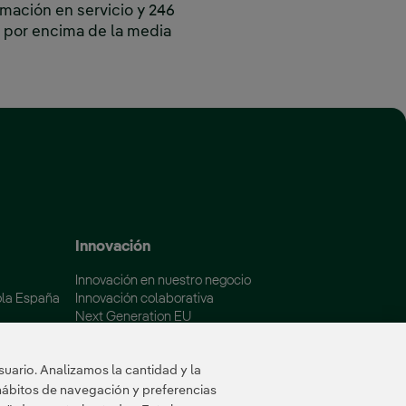
rmación en servicio y 246
o por encima de la media
 ventana nueva.
Innovación
Innovación en nuestro negocio
ola España
Innovación colaborativa
Next Generation EU
aña
Ciberseguridad en España
Smart Grids Innovation Hub
uario. Analizamos la cantidad y la
hábitos de navegación y preferencias