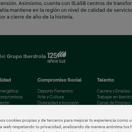
a tensión. Asimismo, cuenta con 15.658 centros de transfo
ía mantiene en la región un nivel de calidad de servici
or a cierre de año de la historia.
Enlace externo, se abre en
del
Grupo Iberdrola
lidad
Compromiso Social
Talento
Energética
Deporte Femenino
Carrera y Empleo
Compromisos
Arte y Cultura
Trabajar en Iberdr
iente
Diversidad e Inclusión
Canal de Empleo
 los embalses
Voluntariado Corporativo
Becas Máster Esp
ertificaciones
Colectivos Vulnerables
Campus Iberdrola
s cookies propias y de terceros para mejorar tu experiencia como us
tra web respetando tu privacidad, analizando de manera anónima tus 