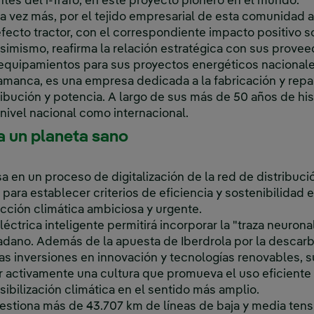
tes del i-Trafo, en este proyecto pionero en el mundo.
a vez más, por el tejido empresarial de esta comunidad
efecto tractor, con el correspondiente impacto positivo 
simismo, reafirma la relación estratégica con sus provee
equipamientos para sus proyectos energéticos nacionales
amanca, es una empresa dedicada a la fabricación y repa
ibución y potencia. A largo de sus más de 50 años de his
 nivel nacional como internacional.
a un planeta sano
 en un proceso de digitalización de la red de distribució
para establecer criterios de eficiencia y sostenibilidad 
ción climática ambiciosa y urgente.
léctrica inteligente permitirá incorporar la "traza neurona
dadano. Además de la apuesta de Iberdrola por la descarb
s inversiones en innovación y tecnologías renovables, s
 activamente una cultura que promueva el uso eficiente
sibilización climática en el sentido más amplio.
 gestiona más de 43.707 km de líneas de baja y media ten