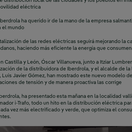
e distribución local de las ciudades y los pueblos en inte
ovilidad eléctrica
 Iberdrola ha querido ir de la mano de la empresa salman
n el mundo
talización de las redes eléctricas seguirá mejorando la ca
dadanos, haciendo más eficiente la energía que consumen
en Castilla y León, Óscar Villanueva, junto a Itziar Lumbr
zación de la distribuidora de Iberdrola, y el alcalde de la
, Luis Javier Gómez, han mostrado este nuevo modelo d
uaciones de tensión y de manera proactiva las corrige
 Iberdrola, ha presentado esta mañana en la localidad val
dor i-Trafo, todo un hito en la distribución eléctrica par
ada vez más electrificado y verde, que optimiza el cons
ntes.