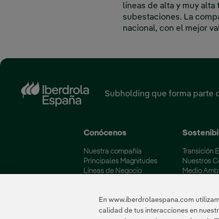
líneas de alta y muy alt
subestaciones. La compañ
nacional, con el mejor val
Subholding que forma parte 
Conócenos
Sostenibi
Nuestra compañía
Transición 
Principales Magnitudes
Nuestros 
Líneas de Negocio
Medio Amb
Soluciones Energéticas
Iberdrola y
Fundación Iberdrola España
Calidad y C
En www.iberdrolaespana.com utilizamo
calidad de tus interacciones en nues