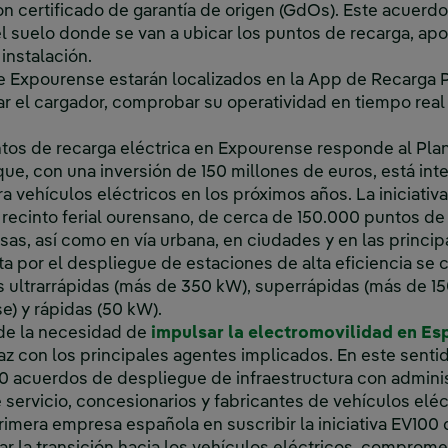
n certificado de garantía de origen (GdOs). Este acuerdo
l suelo donde se van a ubicar los puntos de recarga, apo
instalación.
e Expourense estarán localizados en la App de Recarga P
ar el cargador, comprobar su operatividad en tiempo real
tos de recarga eléctrica en Expourense responde al Pla
que, con una inversión de 150 millones de euros, está int
 vehículos eléctricos en los próximos años. La iniciativa 
 recinto ferial ourensano, de cerca de 150.000 puntos de 
s, así como en vía urbana, en ciudades y en las principa
a por el despliegue de estaciones de alta eficiencia se c
s ultrarrápidas (más de 350 kW), superrápidas (más de 15
e) y rápidas (50 kW).
 de la necesidad de
impulsar la electromovilidad en Es
az con los principales agentes implicados. En este senti
 acuerdos de despliegue de infraestructura con administ
servicio, concesionarios y fabricantes de vehículos eléc
rimera empresa española en suscribir la iniciativa EV100