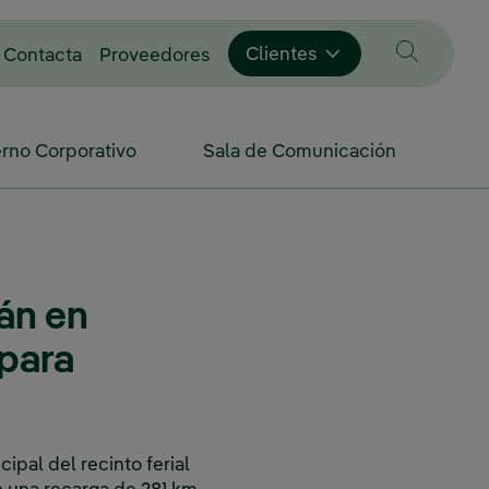
Enlace externo, se abre en vent
Clientes
Contacta
Proveedores
rno Corporativo
Sala de Comunicación
án en
 para
ipal del recinto ferial