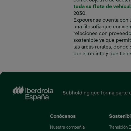
con el objetivo de acele
toda su flota de vehícu
2030.
Expourense cuenta con la
una filosofía que convien
relaciones con proveedor
sostenible ya que permi
las áreas rurales, donde
por el recinto y que tie
Subholding que forma parte 
Conócenos
Sostenibi
Nuestra compañía
Transición 