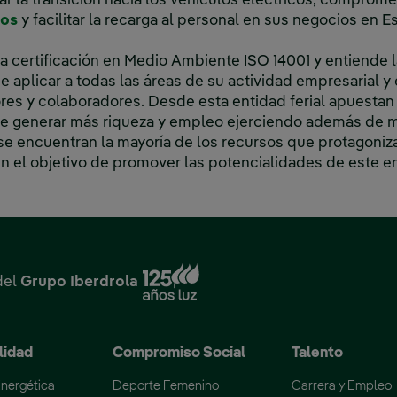
rar la transición hacia los vehículos eléctricos, comprom
los
y facilitar la recarga al personal en sus negocios en 
 certificación en Medio Ambiente ISO 14001 y entiende 
e aplicar a todas las áreas de su actividad empresarial y
es y colaboradores. Desde esta entidad ferial apuestan 
te generar más riqueza y empleo ejerciendo además de
 se encuentran la mayoría de los recursos que protagoniza
nen el objetivo de promover las potencialidades de este e
Enlace externo, se abre en
del
Grupo Iberdrola
lidad
Compromiso Social
Talento
Energética
Deporte Femenino
Carrera y Empleo