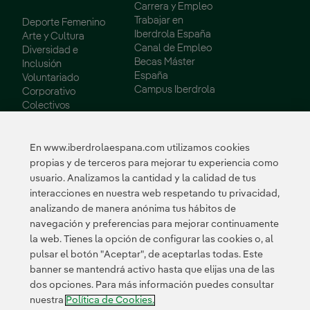
Carrera y Empleo
Trabajar en
Deporte Femenino
Iberdrola España
Arte y Cultura
Canal de Empleo
Diversidad e
Becas Máster
Inclusión
España
Voluntariado
Campus Iberdrola
Corporativo
Colectivos
Vulnerables
Innovación
En www.iberdrolaespana.com utilizamos cookies
propias y de terceros para mejorar tu experiencia como
Innovación en
usuario. Analizamos la cantidad y la calidad de tus
nuestro negocio
interacciones en nuestra web respetando tu privacidad,
Innovación
analizando de manera anónima tus hábitos de
colaborativa
navegación y preferencias para mejorar continuamente
Next Generation EU
la web. Tienes la opción de configurar las cookies o, al
Ciberseguridad en
España
pulsar el botón "Aceptar", de aceptarlas todas. Este
Smart Grids
banner se mantendrá activo hasta que elijas una de las
Innovation Hub
dos opciones. Para más información puedes consultar
nuestra
Política de Cookies.