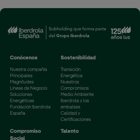
Enl
Subholding que forma parte
del
Grupo Iberdrola
Conócenos
Sostenibilidad
Nuestra compañía
Transición
Principales
Energética
Magnitudes
Nuestros
Líneas de Negocio
Compromisos
Soluciones
Medio Ambiente
Energéticas
Iberdrola y los
Fundación Iberdrola
embalses
España
Calidad y
Certificaciones
Compromiso
Talento
Social