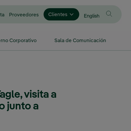
Enlace externo, se abre en ventana nue
Clientes
ta
Proveedores
Cambiar idioma a
English
rno Corporativo
Sala de Comunicación
gle, visita a
o junto a