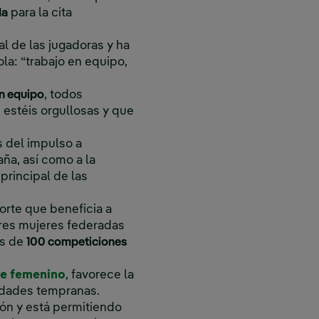
da
para la cita
l de las jugadoras y ha
la: “trabajo en equipo,
en equipo
, todos
estéis orgullosas y que
s del impulso a
ña, así como a la
principal de las
orte que beneficia a
tres mujeres federadas
ás de
100 competiciones
e femenino
, favorece la
edades tempranas.
ón y está permitiendo