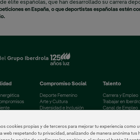
e élite españolas, que han desarrollado su carrera depor
peticiones en España
,
o que deportistas españolas estén co
io.
Enlace externo, se abre en
del
Grupo Iberdrola
lidad
Compromiso Social
Talento
Energética
Deporte Femenino
Carrera y Empleo
Compromisos
Arte y Cultura
Trabajar en Iberdr
iente
Diversidad e Inclusión
Canal de Empleo
 los embalses
Voluntariado Corporativo
Becas Máster Esp
ertificaciones
Colectivos Vulnerables
Campus Iberdrola
s cookies propias y de terceros para mejorar tu experiencia como us
tra web respetando tu privacidad, analizando de manera anónima tus 