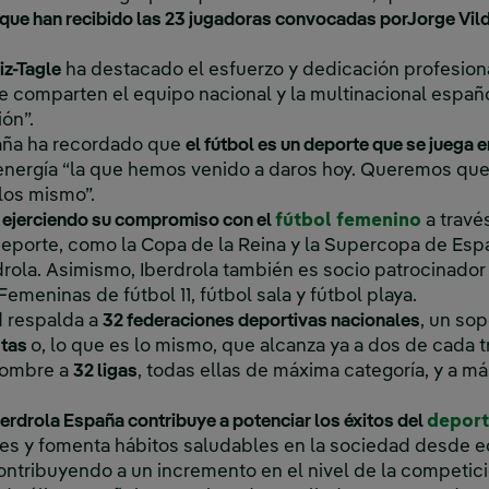
 que han recibido las 23 jugadoras convocadas porJorge Vil
iz-Tagle
ha destacado el esfuerzo y dedicación profesiona
e comparten el equipo nacional y la multinacional españo
ón”.
aña ha recordado que
el fútbol es un deporte que se juega 
ergía “la que hemos venido a daros hoy. Queremos que 
los mismo”.
 ejerciendo su compromiso con el
fútbol femenino
a travé
porte, como la Copa de la Reina y la Supercopa de Espa
rola. Asimismo, Iberdrola también es socio patrocinador 
meninas de fútbol 11, fútbol sala y fútbol playa.
d respalda a
32 federaciones deportivas nacionales
, un sop
stas
o, lo que es lo mismo, que alcanza ya a dos de cada 
nombre a
32 ligas
, todas ellas de máxima categoría, y a m
berdrola España contribuye a potenciar los éxitos del
deport
es y fomenta hábitos saludables en la sociedad desde 
ntribuyendo a un incremento en el nivel de la competici