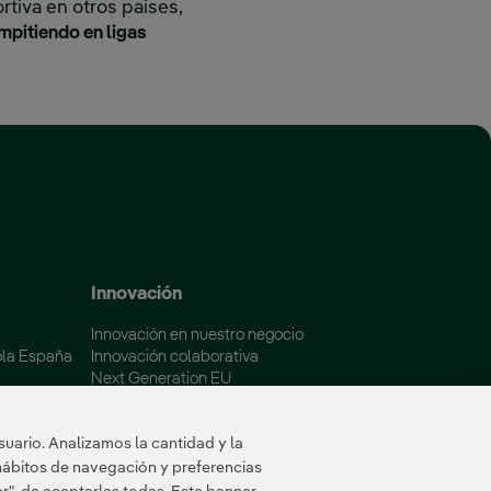
tiva en otros países,
mpitiendo en ligas
 ventana nueva.
Innovación
Innovación en nuestro negocio
ola España
Innovación colaborativa
Next Generation EU
aña
Ciberseguridad en España
Smart Grids Innovation Hub
uario. Analizamos la cantidad y la
hábitos de navegación y preferencias