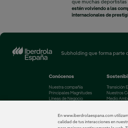
que muchas deportistas d
estén volviendo a las com
internacionales de prestig
Subholding que forma parte 
Conócenos
Sostenibi
Nuestra compañía
Transición 
Principales Magnitudes
Nuestros 
Líneas de Negocio
Medio Amb
Soluciones Energéticas
Iberdrola y
Fundación Iberdrola España
Calidad y C
En www.iberdrolaespana.com utilizamo
calidad de tus interacciones en nues