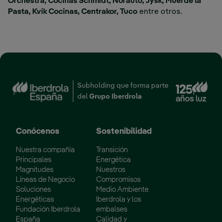
Orchestra, Cocinas Schmidt, Norauto, Jysk, Muerde la
Pasta, Kvik Cocinas, Centrakor, Tuco
entre otros.
Enl
Subholding que forma parte
del
Grupo Iberdrola
Conócenos
Sostenibilidad
Nuestra compañía
Transición
Principales
Energética
Magnitudes
Nuestros
Líneas de Negocio
Compromisos
Soluciones
Medio Ambiente
Energéticas
Iberdrola y los
Fundación Iberdrola
embalses
España
Calidad y