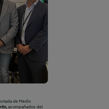
putada de Medio
tín,
acompañados del