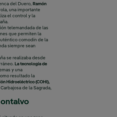
uenca del Duero,
Ramón
rola, una importante
iza el control y la
aña.
ión telemandada de las
nes que permiten la
uténtico comodín de la
anda siempre sean
aña se realizaba desde
e en ventana nueva.
 se abre en ventana nueva.
rráneo.
La tecnología de
stemas y una
como resultado la
ón Hidroeléctrico (COHI),
n Carbajosa de la Sagrada,
Montalvo