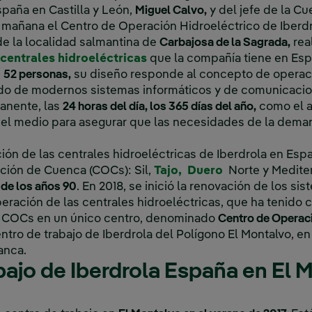
paña en Castilla y León,
Miguel Calvo,
y del jefe de la C
ta mañana el Centro de Operación Hidroeléctrico de Iberd
de la localidad salmantina de
Carbajosa de la Sagrada,
real
centrales hidroeléctricas
que la compañía tiene en Esp
e
52 personas,
su diseño responde al concepto de operac
ndo de modernos sistemas informáticos y de comunicacio
anente, las
24 horas del día, los 365 días del año,
como el a
 el medio para asegurar que las necesidades de la dem
ión de las centrales hidroeléctricas de Iberdrola en Esp
Enlace externo, se abr
Enlace externo,
ción de Cuenca (COCs): Sil,
Tajo,
Duero
Norte y Medite
 de los años 90
. En 2018, se inició la renovación de los si
peración de las centrales hidroeléctricas, que ha tenido 
ro COCs en un único centro, denominado
Centro de Operaci
ntro de trabajo de Iberdrola del Polígono El Montalvo, e
manca.
bajo de Iberdrola España en El 