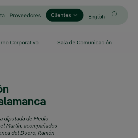
Enlace externo, se abre en ventana nue
Clientes
ta
Proveedores
Cambiar idioma a
English
rno Corporativo
Sala de Comunicación
ón
Salamanca
 la diputada de Medio
uel Martín, acompañados
Cuenca del Duero, Ramón