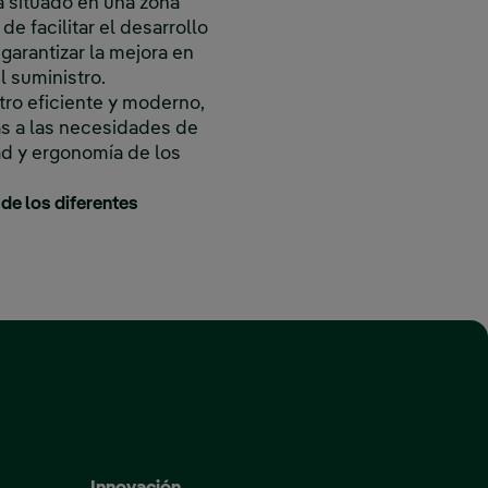
á situado en una zona
e facilitar el desarrollo
garantizar la mejora en
l suministro.
ro eficiente y moderno,
as a las necesidades de
ad y ergonomía de los
de los diferentes
 ventana nueva.