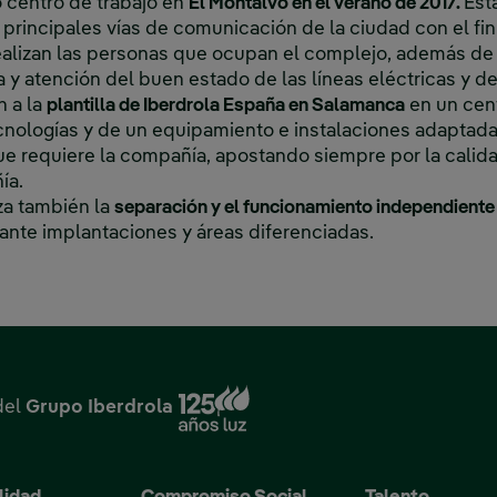
 centro de trabajo en
El Montalvo en el verano de 2017.
Est
 principales vías de comunicación de la ciudad con el fin d
ealizan las personas que ocupan el complejo, además de 
 y atención del buen estado de las líneas eléctricas y de
n a la
plantilla de Iberdrola España en Salamanca
en un cent
cnologías y de un equipamiento e instalaciones adaptad
ue requiere la compañía, apostando siempre por la calid
ía.
za también la
separación y el funcionamiento independiente 
ante implantaciones y áreas diferenciadas.
Enlace externo, se abre en
del
Grupo Iberdrola