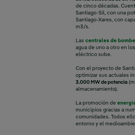
de cinco décadas. Cuenta
Santiago-Sil, con una po
Santiago-Xares, con ca
m3/s.
Las
centrales de bomb
agua de uno a otro en 
eléctrico sube.
Con el proyecto de Santi
optimizar sus actuales i
3.000 MW de potencia
(má
almacenamiento).
La promoción de
energí
municipios gracias a nume
comunidades. Todos ellos
entorno y el medioambie