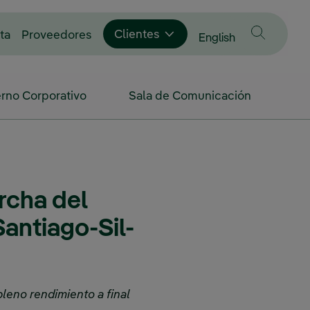
Enlace externo, se abre en ventana nue
Clientes
ta
Proveedores
Cambiar idioma a
English
rno Corporativo
Sala de Comunicación
rcha del
Santiago-Sil-
leno rendimiento a final