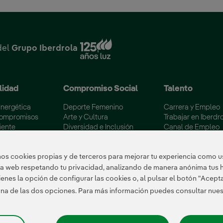
Enlace externo, se abre en
del
Grupo Iberdrola
lidad
Compromiso Social
Talento
Energética
Deporte Femenino
Carrera y Empleo
Compromisos
Arte y Cultura
Trabajar en Iberdr
iente
Diversidad e Inclusión
Canal de Empleo
 los embalses
Voluntariado Corporativo
Becas Máster Esp
ertificaciones
Colectivos Vulnerables
Campus Iberdrola
s cookies propias y de terceros para mejorar tu experiencia como us
tra web respetando tu privacidad, analizando de manera anónima tus 
enes la opción de configurar las cookies o, al pulsar el botón "Acept
 una de las dos opciones. Para más información puedes consultar nue