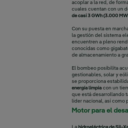
acoplar a la red, de form
cuales cuentan con un d
de casi 3 GWh (3.000 MW
Con su puesta en marcha
la gestión del sistema e
encuentren a pleno rendi
conocidas como gigabate
de almacenamiento a gra
El bombeo posibilita ac
gestionables, solar y eó
se proporciona estabilid
energía limpia
con un tiem
que está desarrollando t
líder nacional, así com
Motor para el desar
La
hidroeléctrica de Sil–