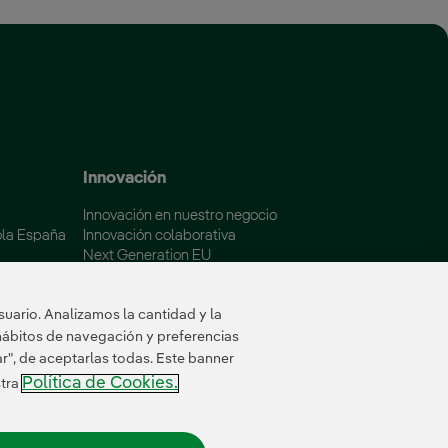
 ventana nueva.
Innovación
Innovación en nuestro negocio
ola España
Innovación colaborativa
Next Generation EU
aña
Ciberseguridad en España
Smart Grids Innovation Hub
uario. Analizamos la cantidad y la
hábitos de navegación y preferencias
ar", de aceptarlas todas. Este banner
Política de Cookies.
stra