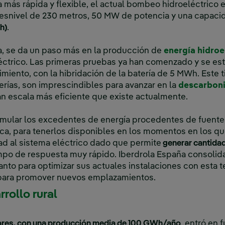
a más rápida y flexible, el actual bombeo hidroeléctrico 
esnivel de 230 metros, 50 MW de potencia y una capac
h)
.
, se da un paso más en la producción de
energía hidroe
léctrico. Las primeras pruebas ya han comenzado y se est
miento, con la hibridación de la batería de 5 MWh. Este t
rías, son imprescindibles para avanzar en la
descarbon
n escala más eficiente que existe actualmente.
umular los excedentes de energía procedentes de fuente
lica, para tenerlos disponibles en los momentos en los qu
ad al sistema eléctrico dado que permite
generar cantidad
po de respuesta muy rápido. Iberdrola España consolida 
anto para optimizar sus actuales instalaciones con esta t
o para promover nuevos emplazamientos.
rollo rural
Xares, con una producción media de 100 GWh/año
, entró en