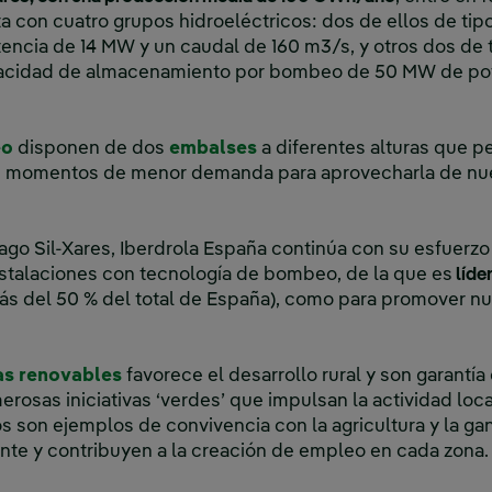
 con cuatro grupos hidroeléctricos: dos de ellos de ti
tencia de 14 MW y un caudal de 160 m3/s, y otros dos de t
pacidad de almacenamiento por bombeo de 50 MW de pote
eo
disponen de dos
embalses
a diferentes alturas que pe
los momentos de menor demanda para aprovecharla de n
ago Sil-Xares, Iberdrola España continúa con su esfuerzo 
nstalaciones con tecnología de bombeo, de la que es
líde
s del 50 % del total de España), como para promover nu
as renovables
favorece el desarrollo rural y son garantí
rosas iniciativas ‘verdes’ que impulsan la actividad loca
 son ejemplos de convivencia con la agricultura y la gan
nte y contribuyen a la creación de empleo en cada zona.