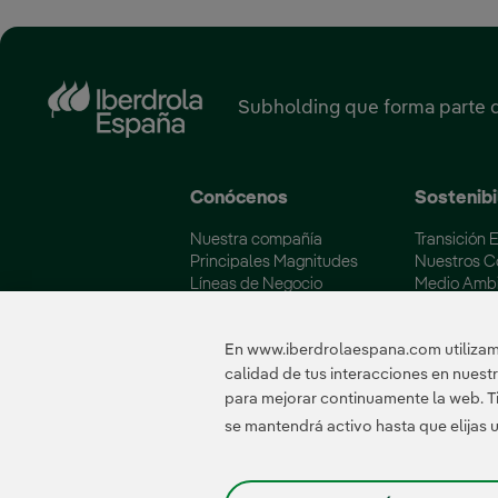
Subholding que forma parte 
Conócenos
Sostenibi
Nuestra compañía
Transición 
Principales Magnitudes
Nuestros 
Líneas de Negocio
Medio Amb
Soluciones Energéticas
Iberdrola y
Fundación Iberdrola España
Calidad y C
En www.iberdrolaespana.com utilizamo
calidad de tus interacciones en nues
para mejorar continuamente la web. Ti
Certificados
se mantendrá activo hasta que elijas