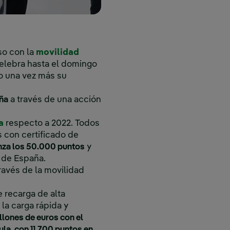
so con la
movilidad
elebra hasta el domingo
do una vez más su
aña
a través de una acción
Enlace externo, se abre en ventana nueva.
a
respecto a 2022. Todos
 con certificado de
anza los 50.000 puntos
y
a de España.
ravés de la movilidad
 recarga de alta
la carga rápida y
llones de euros con el
ula, con 11.700 puntos en