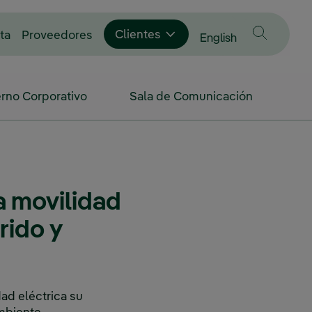
Enlace externo, se abre en ventana nue
Clientes
ta
Proveedores
Cambiar idioma a
English
rno Corporativo
Sala de Comunicación
a movilidad
rido y
dad eléctrica su