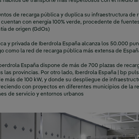
 hábitos de transporte más respetuosos con el medio a
ntos de recarga pública y duplica su infraestructura de 
 cuentan con energía 100% verde, procedente de fuente
ntía de origen (GdOs)
lica y privada de Iberdrola España alcanza los 50.000 pun
zgo como la red de recarga pública más extensa de Españ
 Iberdrola España dispone de más de 700 plazas de recarg
s las provincias. Por otro lado, Iberdrola España | bp pu
e más de 100 kW, y donde su despliegue de infraestructu
creciendo con proyectos en diferentes municipios de la re
es de servicio y entornos urbanos