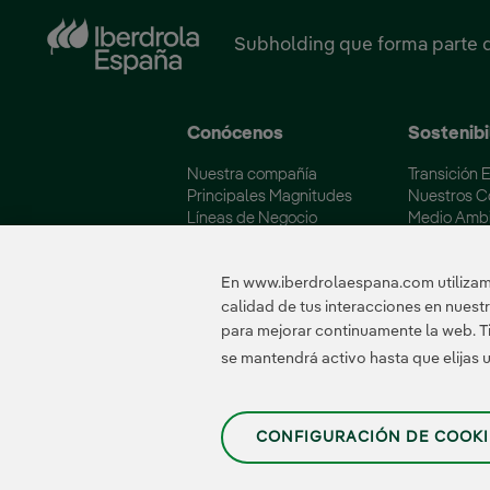
Subholding que forma parte 
Conócenos
Sostenibi
Nuestra compañía
Transición 
Principales Magnitudes
Nuestros 
Líneas de Negocio
Medio Amb
Soluciones Energéticas
Iberdrola y
Fundación Iberdrola España
Calidad y C
En www.iberdrolaespana.com utilizamo
calidad de tus interacciones en nues
para mejorar continuamente la web. Ti
Certificados
se mantendrá activo hasta que elijas
CONFIGURACIÓN DE COOKI
Política de Privacidad
|
Información legal
|
Transparencia con la IA
|
Política de 