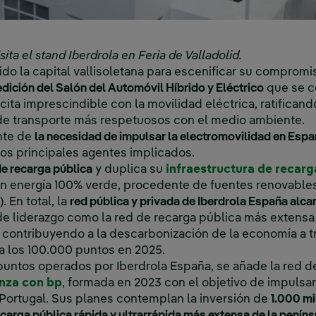
isita el stand Iberdrola en Feria de Valladolid.
ido la capital vallisoletana para escenificar su compromi
no, se abre en ventana nueva.
edición del Salón del Automóvil Híbrido y Eléctrico
que se c
, cita imprescindible con la movilidad eléctrica, ratifican
 de transporte más respetuosos con el medio ambiente.
nte de
la necesidad de impulsar la electromovilidad en Esp
los principales agentes implicados.
e recarga pública
y duplica su
infraestructura de recarg
n energía 100% verde, procedente de fuentes renovables
. En total, la
red pública y privada de Iberdrola España alc
 de liderazgo como la red de recarga pública más extens
 contribuyendo a la descarbonización de la economía a t
 a los 100.000 puntos en 2025.
untos operados por Iberdrola España, se añade la red de
Enlace externo, se abre en ventana nueva.
anza con bp
, formada en 2023 con el objetivo de impulsar 
 Portugal. Sus planes contemplan la inversión de
1.000 mi
e carga pública rápida y ultrarrápida más extensa de la peníns