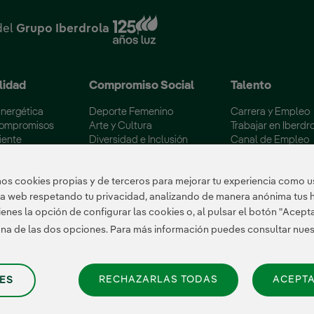
Enlace externo, se abre en
del
Grupo Iberdrola
lidad
Compromiso Social
Talento
Energética
Deporte Femenino
Carrera y Empleo
Compromisos
Arte y Cultura
Trabajar en Iberdr
iente
Diversidad e Inclusión
Canal de Empleo
 los embalses
Voluntariado Corporativo
Becas Máster Esp
ertificaciones
Colectivos Vulnerables
Campus Iberdrola
s cookies propias y de terceros para mejorar tu experiencia como us
tra web respetando tu privacidad, analizando de manera anónima tus 
enes la opción de configurar las cookies o, al pulsar el botón "Acept
 una de las dos opciones. Para más información puedes consultar nue
RECHAZARLAS TODAS
ACEPTA
ES
Cookies
|
Configuración de cookies
|
Canal de Denuncias
|
Accesibilidad