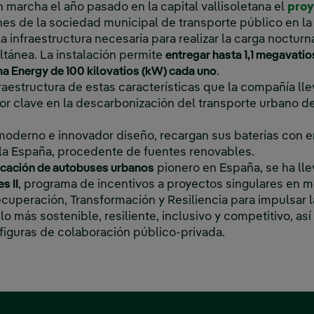
 marcha el año pasado en la capital vallisoletana el
proy
nes de la sociedad municipal de transporte público en la
a infraestructura necesaria para realizar la carga noctur
ltánea. La instalación permite
entregar hasta 1,1 megavatio
a Energy de 100 kilovatios (kW) cada uno
.
fraestructura de estas características que la compañía ll
or clave en la descarbonización del transporte urbano d
moderno e innovador diseño, recargan sus baterías con 
ola España, procedente de fuentes renovables.
ficación de autobuses urbanos
pionero en España, se ha lle
s II
, programa de incentivos a proyectos singulares en m
cuperación, Transformación y Resiliencia para impulsar l
más sostenible, resiliente, inclusivo y competitivo, así 
 figuras de colaboración público-privada.