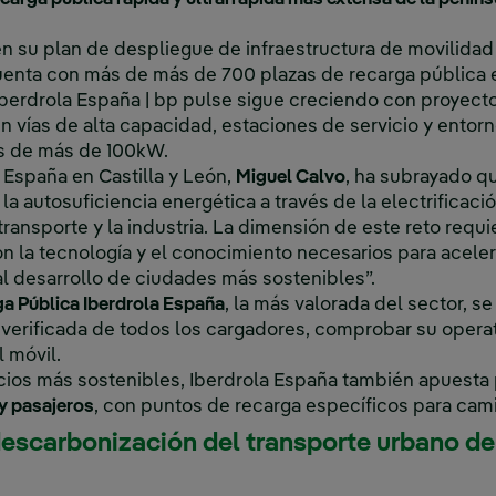
n su plan de despliegue de infraestructura de movilidad
uenta con más de más de 700 plazas de recarga pública e
 Iberdrola España | bp pulse sigue creciendo con proyect
en vías de alta capacidad, estaciones de servicio y entor
s de más de 100kW.
 España en Castilla y León,
Miguel Calvo
, ha subrayado 
la autosuficiencia energética a través de la electrificac
ransporte y la industria. La dimensión de este reto requi
n la tecnología y el conocimiento necesarios para acelera
al desarrollo de ciudades más sostenibles”.
a Pública Iberdrola España
, la más valorada del sector, se
 verificada de todos los cargadores, comprobar su operat
 móvil.
acios más sostenibles, Iberdrola España también apuesta
y pasajeros
, con puntos de recarga específicos para cam
descarbonización del transporte urbano de