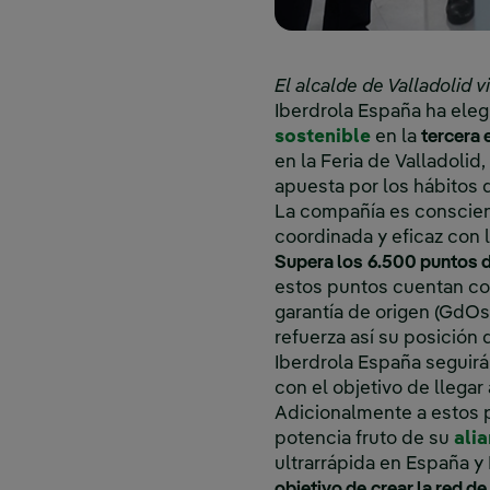
El alcalde de Valladolid v
Iberdrola España ha eleg
Enlace exter
sostenible
en la
tercera 
en la Feria de Valladolid
apuesta por los hábitos
La compañía es conscie
coordinada y eficaz con 
Supera los
6.500 puntos d
estos puntos cuentan co
garantía de origen (GdOs)
refuerza así su posición
Iberdrola España seguirá
con el objetivo de llegar
Adicionalmente a estos p
potencia fruto de su
ali
ultrarrápida en España y
objetivo de
crear la red d