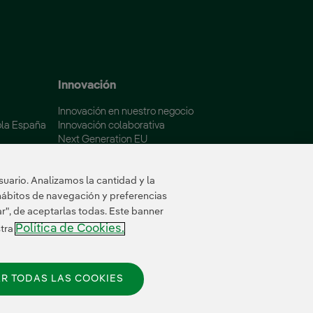
 ventana nueva.
Innovación
Innovación en nuestro negocio
ola España
Innovación colaborativa
Next Generation EU
aña
Ciberseguridad en España
Smart Grids Innovation Hub
uario. Analizamos la cantidad y la
hábitos de navegación y preferencias
ar", de aceptarlas todas. Este banner
Política de Cookies.
stra
R TODAS LAS COOKIES
© 2026 Iberdrola España, S.A.U.
Reservados todos los derechos.