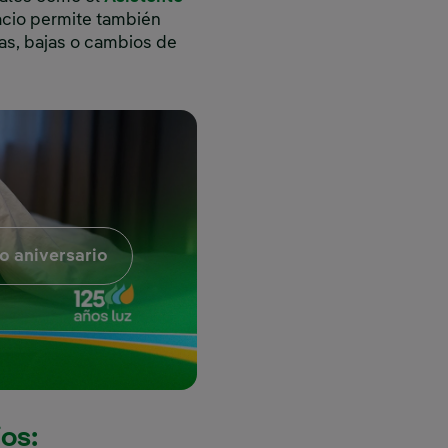
pacio permite también
tas, bajas o cambios de
Enlace externo, se abre en ventana nueva
o aniversario
ios: