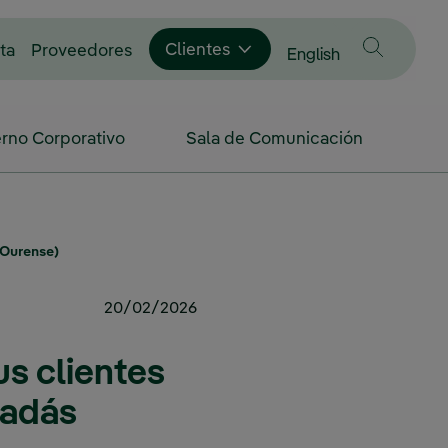
Enlace externo, se abre en ventana nue
Clientes
ta
Proveedores
Cambiar idioma a
English
rno Corporativo
Sala de Comunicación
(Ourense)
20/02/2026
us clientes
badás