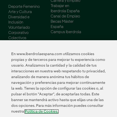
Carrera y Empleo
Trabajar en
Deporte Femenino
Iberdrola España
Arte y Cultura
Canal de Empleo
Diversidad e
Becas Máster
Inclusión
España
Voluntariado
Campus Iberdrola
Corporativo
Colectivos
Vulnerables
Innovación
En www.iberdrolaespana.com utilizamos cookies
propias y de terceros para mejorar tu experiencia como
Innovación en
usuario. Analizamos la cantidad y la calidad de tus
nuestro negocio
interacciones en nuestra web respetando tu privacidad,
Innovación
analizando de manera anónima tus hábitos de
colaborativa
navegación y preferencias para mejorar continuamente
Next Generation EU
la web. Tienes la opción de configurar las cookies o, al
Ciberseguridad en
España
pulsar el botón "Aceptar", de aceptarlas todas. Este
Smart Grids
banner se mantendrá activo hasta que elijas una de las
Innovation Hub
dos opciones. Para más información puedes consultar
nuestra
Política de Cookies.