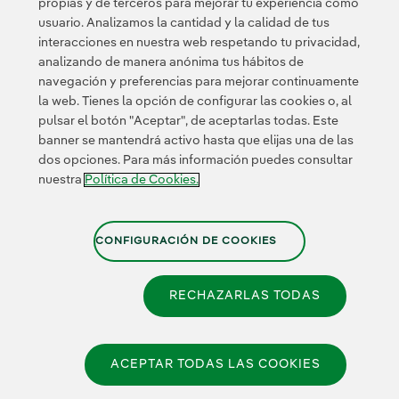
propias y de terceros para mejorar tu experiencia como
Innovación en
usuario. Analizamos la cantidad y la calidad de tus
nuestro negocio
interacciones en nuestra web respetando tu privacidad,
Innovación
analizando de manera anónima tus hábitos de
colaborativa
navegación y preferencias para mejorar continuamente
Next Generation EU
la web. Tienes la opción de configurar las cookies o, al
Ciberseguridad en
España
pulsar el botón "Aceptar", de aceptarlas todas. Este
Smart Grids
banner se mantendrá activo hasta que elijas una de las
Innovation Hub
dos opciones. Para más información puedes consultar
nuestra
Política de Cookies.
Certificados
CONFIGURACIÓN DE COOKIES
RECHAZARLAS TODAS
Política de Privacidad
|
Información legal
|
Transparencia
con la IA
|
Política de Cookies
|
Configuración de cookies
|
Canal de Denuncias
|
Accesibilidad
ACEPTAR TODAS LAS COOKIES
© 2026 Iberdrola España, S.A.U.