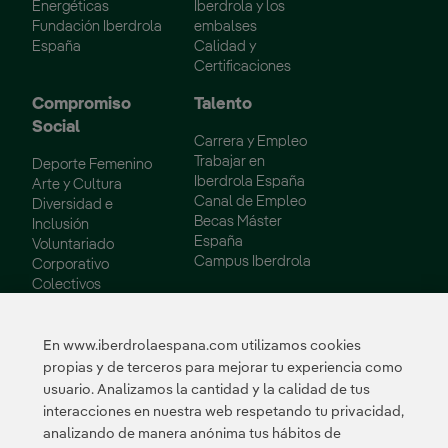
Energéticas
Iberdrola y los
Fundación Iberdrola
embalses
España
Calidad y
Certificaciones
Compromiso
Talento
Social
Carrera y Empleo
Trabajar en
Deporte Femenino
Iberdrola España
Arte y Cultura
Canal de Empleo
Diversidad e
Becas Máster
Inclusión
España
Voluntariado
Campus Iberdrola
Corporativo
Colectivos
Vulnerables
Innovación
En www.iberdrolaespana.com utilizamos cookies
propias y de terceros para mejorar tu experiencia como
Innovación en
usuario. Analizamos la cantidad y la calidad de tus
nuestro negocio
interacciones en nuestra web respetando tu privacidad,
Innovación
analizando de manera anónima tus hábitos de
colaborativa