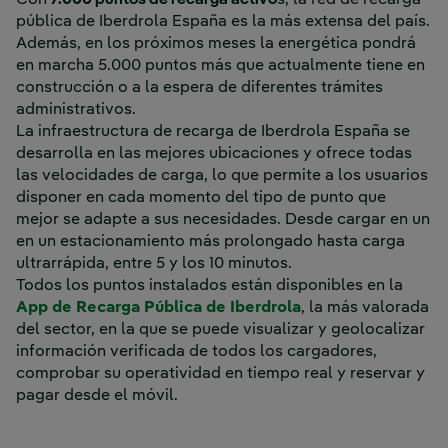
Con
7.000 puntos de recarga activo
s, la red de recarga
pública de Iberdrola España es la más extensa del país.
Además, en los próximos meses la energética pondrá
en marcha 5.000 puntos más que actualmente tiene en
construcción o a la espera de diferentes trámites
administrativos.
La infraestructura de recarga de Iberdrola España se
desarrolla en las mejores ubicaciones y ofrece todas
las velocidades de carga, lo que permite a los usuarios
disponer en cada momento del tipo de punto que
mejor se adapte a sus necesidades. Desde cargar en un
en un estacionamiento más prolongado hasta carga
ultrarrápida, entre 5 y los 10 minutos.
Todos los puntos instalados están disponibles en la
Enlace externo, se
App de Recarga Pública de Iberdrola
, la más valorada
del sector, en la que se puede visualizar y geolocalizar
información verificada de todos los cargadores,
comprobar su operatividad en tiempo real y reservar y
pagar desde el móvil.
‎ ‎ ‎ ‎ ‎ ‎ ‎ ‎ ‎ ‎ ‎ ‎ ‎ ‎ ‎ ‎ ‎ ‎ ‎ ‎ ‎ ‎ ‎ ‎ ‎ ‎ ‎ ‎ ‎ ‎ ‎ ‎ ‎ ‎ ‎ ‎ ‎ ‎ ‎ ‎ ‎ ‎ ‎ ‎ ‎ ‎ ‎ ‎ ‎ ‎ ‎ ‎ ‎ ‎ ‎ ‎ ‎ ‎ ‎ ‎ ‎ ‎ ‎ ‎ ‎ ‎ ‎ ‎ ‎ ‎ ‎ ‎ ‎ ‎ ‎ ‎ ‎ ‎ ‎ ‎ ‎ ‎ ‎ ‎ ‎ ‎ ‎ ‎ ‎ ‎ ‎ ‎ ‎ ‎ ‎ ‎ ‎ ‎ ‎ ‎ ‎ ‎ ‎ ‎ ‎