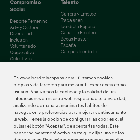
Compromiso
Talento
Social
Carrera y Empleo
Trabajar en
Deporte Femenino
Iberdrola España
Arte y Cultura
Canal de Empleo
Diversidad e
Becas Máster
Inclusión
España
Voluntariado
Campus Iberdrola
Corporativo
Colectivos
Vulnerables
Innovación
En www.iberdrolaespana.com utilizamos cookies
propias y de terceros para mejorar tu experiencia como
Innovación en
usuario. Analizamos la cantidad y la calidad de tus
nuestro negocio
interacciones en nuestra web respetando tu privacidad,
Innovación
analizando de manera anónima tus hábitos de
colaborativa
navegación y preferencias para mejorar continuamente
Next Generation EU
la web. Tienes la opción de configurar las cookies o, al
Ciberseguridad en
España
pulsar el botón "Aceptar", de aceptarlas todas. Este
Smart Grids
banner se mantendrá activo hasta que elijas una de las
Innovation Hub