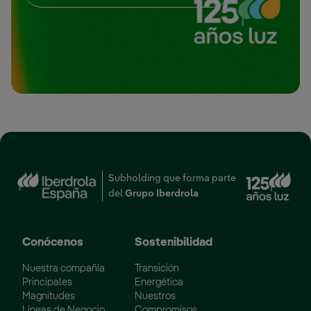
Enl
Subholding que forma parte
del
Grupo Iberdrola
Conócenos
Sostenibilidad
Nuestra compañía
Transición
Principales
Energética
Magnitudes
Nuestros
Líneas de Negocio
Compromisos