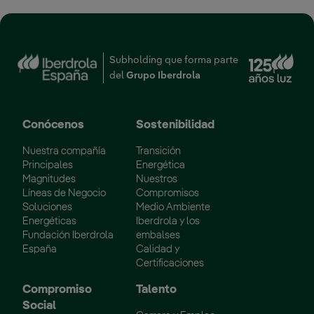
Enl
Subholding que forma parte
del
Grupo Iberdrola
Conócenos
Sostenibilidad
Nuestra compañía
Transición
Principales
Energética
Magnitudes
Nuestros
Líneas de Negocio
Compromisos
Soluciones
Medio Ambiente
Energéticas
Iberdrola y los
Fundación Iberdrola
embalses
España
Calidad y
Certificaciones
Compromiso
Talento
Social