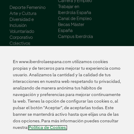
Carrera y Empleo
Trabajar en
Deporte Femenino
Iberdrola España
Arte y Cultura
Canal de Empleo
Diversidad e
Becas Máster
Inclusión
España
Voluntariado
Campus Iberdrola
Corporativo
Colectivos
Vulnerables
Innovación
En www.iberdrolaespana.com utilizamos cookies
propias y de terceros para mejorar tu experiencia como
Innovación en
usuario. Analizamos la cantidad y la calidad de tus
nuestro negocio
interacciones en nuestra web respetando tu privacidad,
Innovación
analizando de manera anónima tus hábitos de
colaborativa
navegación y preferencias para mejorar continuamente
Next Generation EU
la web. Tienes la opción de configurar las cookies o, al
Ciberseguridad en
España
pulsar el botón "Aceptar", de aceptarlas todas. Este
Smart Grids
banner se mantendrá activo hasta que elijas una de las
Innovation Hub
dos opciones. Para más información puedes consultar
nuestra
Política de Cookies.